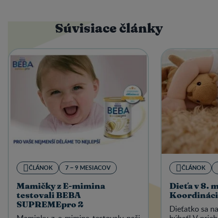
Súvisiace články
ČLÁNOK
7 − 9 MESIACOV
ČLÁNOK
Mamičky z E-mimina
Dieťa v 8. m
testovali BEBA
Koordináci
SUPREMEpro 2
Dieťatko sa n
Maminky z e-mimina testovaly naši
hýbať! V prie