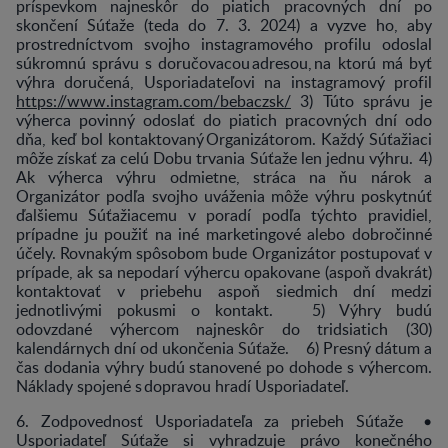
príspevkom najneskôr do piatich pracovných dní po
skončení Súťaže (teda do 7. 3. 2024) a vyzve ho, aby
prostredníctvom svojho instagramového profilu odoslal
súkromnú správu s doručovacou adresou, na ktorú má byť
výhra doručená, Usporiadateľovi na instagramový profil
https://www.instagram.com/bebaczsk/
3) Túto správu je
výherca povinný odoslať do piatich pracovných dní odo
dňa, keď bol kontaktovaný Organizátorom. Každý Súťažiaci
môže získať za celú Dobu trvania Súťaže len jednu výhru. 4)
Ak výherca výhru odmietne, stráca na ňu nárok a
Organizátor podľa svojho uváženia môže výhru poskytnúť
ďalšiemu Súťažiacemu v poradí podľa týchto pravidiel,
prípadne ju použiť na iné marketingové alebo dobročinné
účely. Rovnakým spôsobom bude Organizátor postupovať v
prípade, ak sa nepodarí výhercu opakovane (aspoň dvakrát)
kontaktovať v priebehu aspoň siedmich dní medzi
jednotlivými pokusmi o kontakt. 5) Výhry budú
odovzdané výhercom najneskôr do tridsiatich (30)
kalendárnych dní od ukončenia Súťaže. 6) Presný dátum a
čas dodania výhry budú stanovené po dohode s výhercom.
Náklady spojené s dopravou hradí Usporiadateľ.
6. Zodpovednosť Usporiadateľa za priebeh Súťaže •
Usporiadateľ Súťaže si vyhradzuje právo konečného