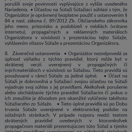
porušili svoje povinnosti vyplývajúce z vyššie uvedeného
Nariadenia. • Účasťou na Súťaži Súťažiaci súhlasí s tým, že
Organizátor je oprávnený bezplatne použiť s ustanovením §
84 a nasl. zákona č. 89/2012 Zb. Občianskeho zákonníka
jeho meno, priezvisko a podobizeň v médiách (vrátane
internetu), propagačných a reklamných materiáloch
Organizátora v súvislosti s prezentáciou tejto Súťaže,
vyhlásením víťazov Súťaže a prezentáciou Organizátora.
8. Záverečné ustanovenia • Organizátor nezodpovedá za
úplnosť výňatku z týchto pravidiel, ktorý môže byť v
skrátenej verzii uverejnený v propagačných či
iných materiáloch v súvislosti so Súťažou. Tieto pravidlá sú
považované v rámci Súťaže za jediné úplné. • Účasť na
Súťaži je dobrovoľná a Súťažiaci svojou účasťou na Súťaži
vyjadruje svoj súhlas s jej pravidlami. Akékoľvek porušenie
alebo obchádzanie týchto pravidiel Súťažiacim či pokus o
ich zneužitie je dôvodom pre okamžité vylúčenie takéhoto
Súťažiaceho zo Súťaže. • Tieto úplné pravidlá sú po Dobu
trvania Súťaže uverejnené v elektronickej podobe na
súťažných stránkach. V prípade rozporu medzi textom
skrátených pravidiel uvedených v ktoromkoľvek
propagačnom materiáli prezentujúcom túto Súťaž a týmito
úplnými pravidlami uverejnenými na súťažných stránkach