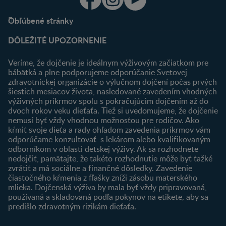
Obľúbené stránky
Podpora
Klub
DÔLEŽITÉ UPOZORNENIE
Výhody členstva
Môj účet
Veríme, že dojčenie je ideálnym výživovým začiatkom pre
Registrácia
bábätká a plne podporujeme odporúčanie Svetovej
zdravotníckej organizácie o výlučnom dojčení počas prvých
Newsletter
šiestich mesiacov života, nasledované zavedením vhodných
Prihlásenie
výživných príkrmov spolu s pokračujúcim dojčením až do
dvoch rokov veku dieťaťa. Tiež si uvedomujeme, že dojčenie
Produkty
nemusí byť vždy vhodnou možnosťou pre rodičov. Ako
Nájsť produkt
kŕmiť svoje dieťa a rady ohľadom zavedenia príkrmov vám
odporúčame konzultovať s lekárom alebo kvalifikovaným
odborníkom v oblasti detskej výživy. Ak sa rozhodnete
nedojčiť, pamätajte, že takéto rozhodnutie môže byť ťažké
zvrátiť a má sociálne a finančné dôsledky. Zavedenie
čiastočného kŕmenia z fľašky zníži zásobu materského
mlieka. Dojčenská výživa by mala byť vždy pripravovaná,
používaná a skladovaná podľa pokynov na etikete, aby sa
predišlo zdravotným rizikám dieťaťa.