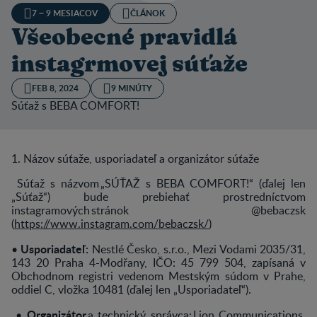
7 − 9 MESIACOV
ČLÁNOK
Všeobecné pravidlá
instagrmovej súťaže
FEB 8, 2024
9 MINÚTY
Súťaž s BEBA COMFORT!
1. Názov súťaže, usporiadateľ a organizátor súťaže
Súťaž s názvom „SÚŤAŽ s BEBA COMFORT!“ (ďalej len
„Súťaž“) bude prebiehať prostredníctvom
instagramových stránok @bebaczsk
(
https://www.instagram.com/bebaczsk/
)
Usporiadateľ:
•
Nestlé Česko, s.r.o., Mezi Vodami 2035/31,
143 20 Praha 4-Modřany, IČO: 45 799 504, zapísaná v
Obchodnom registri vedenom Mestským súdom v Prahe,
oddiel C, vložka 10481 (ďalej len „Usporiadateľ“).
Organizátor
•
a technický správca: Lion Communications,