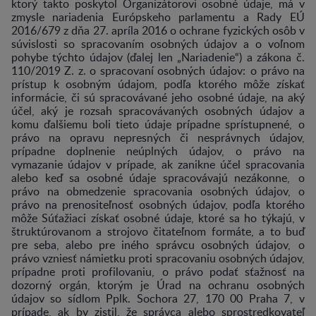
ktorý takto poskytol Organizátorovi osobné údaje, má v
zmysle nariadenia Európskeho parlamentu a Rady EÚ
2016/679 z dňa 27. apríla 2016 o ochrane fyzických osôb v
súvislosti so spracovaním osobných údajov a o voľnom
pohybe týchto údajov (ďalej len „Nariadenie“) a zákona č.
110/2019 Z. z. o spracovaní osobných údajov: o právo na
prístup k osobným údajom, podľa ktorého môže získať
informácie, či sú spracovávané jeho osobné údaje, na aký
účel, aký je rozsah spracovávaných osobných údajov a
komu ďalšiemu boli tieto údaje prípadne sprístupnené, o
právo na opravu nepresných či nesprávnych údajov,
prípadne doplnenie neúplných údajov, o právo na
vymazanie údajov v prípade, ak zanikne účel spracovania
alebo keď sa osobné údaje spracovávajú nezákonne, o
právo na obmedzenie spracovania osobných údajov, o
právo na prenositeľnosť osobných údajov, podľa ktorého
môže Súťažiaci získať osobné údaje, ktoré sa ho týkajú, v
štruktúrovanom a strojovo čitateľnom formáte, a to buď
pre seba, alebo pre iného správcu osobných údajov, o
právo vzniesť námietku proti spracovaniu osobných údajov,
prípadne proti profilovaniu, o právo podať sťažnosť na
dozorný orgán, ktorým je Úrad na ochranu osobných
údajov so sídlom Pplk. Sochora 27, 170 00 Praha 7, v
prípade, ak by zistil, že správca alebo sprostredkovateľ