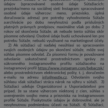
údajov (spracovávané osobné údaje Súťažiacich:
prezývka/meno na sociálnej sieti Instagram; spracovávané
osobné údaje výhercov: meno, priezvisko, úplná
doručovacia adresa) pre potreby vyhodnotenia Súťaže
a archivácie po dobu nevyhnutnú podľa príslušných
platných právnych predpisov, maximálne však po dobu 2
rokov od skončenia Súťaže, ak nebude tento súhlas skôr
písomne odvolaný. Osobné údaje budú uchovávané len pre
potrebu Súťaže, nebudú využívané na marketingové účely.
2) Ak súťažiaci už naďalej nesúhlasí so spracovaním
svojich osobných údajov po skončení súťaže, môže svoj
súhlas písomne odvolať. Za písomnú formu je považované
odvolanie uskutočnené prostredníctvom správy zo
súkromného instagramového profilu súťažiaceho na
instagramový profil
https://www.instagram.com/bebaczsk/
alebo prostredníctvom elektronickej pošty, t. j. doručením
e-mailu na adresu
info@nestle.cz
. Odvolaním svojho
súhlasu však súťažiaci stráca nárok na výhru v súťaži. 3)
Súťažiaci udeľuje Organizátorovi a Usporiadateľovi pre
prípad, že sa stane výhercom niektorej z cien, súhlas s
uverejnením svojho mena a priezviska na instagramovom
profile Súťaže. Poskytnutie údajov je dobrovoľné, ale je
nevyhnutnou podmienkou účasti na Súťaži. 4) Súťažiaci,