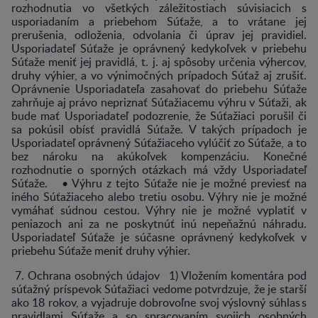
rozhodnutia vo všetkých záležitostiach súvisiacich s
usporiadaním a priebehom Súťaže, a to vrátane jej
prerušenia, odloženia, odvolania či úprav jej pravidiel.
Usporiadateľ Súťaže je oprávnený kedykoľvek v priebehu
Súťaže meniť jej pravidlá, t. j. aj spôsoby určenia výhercov,
druhy výhier, a vo výnimočných prípadoch Súťaž aj zrušiť.
Oprávnenie Usporiadateľa zasahovať do priebehu Súťaže
zahrňuje aj právo nepriznať Súťažiacemu výhru v Súťaži, ak
bude mať Usporiadateľ podozrenie, že Súťažiaci porušil či
sa pokúsil obísť pravidlá Súťaže. V takých prípadoch je
Usporiadateľ oprávnený Súťažiaceho vylúčiť zo Súťaže, a to
bez nároku na akúkoľvek kompenzáciu. Konečné
rozhodnutie o sporných otázkach má vždy Usporiadateľ
Súťaže. • Výhru z tejto Súťaže nie je možné previesť na
iného Súťažiaceho alebo tretiu osobu. Výhry nie je možné
vymáhať súdnou cestou. Výhry nie je možné vyplatiť v
peniazoch ani za ne poskytnúť inú nepeňažnú náhradu.
Usporiadateľ Súťaže je súčasne oprávnený kedykoľvek v
priebehu Súťaže meniť druhy výhier.
7. Ochrana osobných údajov 1) Vložením komentára pod
súťažný príspevok Súťažiaci vedome potvrdzuje, že je starší
ako 18 rokov, a vyjadruje dobrovoľne svoj výslovný súhlas s
pravidlami Súťaže a so spracovaním svojich osobných