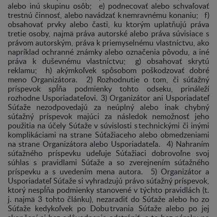
alebo inú skupinu osôb; e) podnecovať alebo schvaľovať
trestnú činnosť, alebo navádzať k nemravnému konaniu; f)
obsahovať prvky alebo časti, ku ktorým uplatňujú práva
tretie osoby, najmä práva autorské alebo práva súvisiace s
právom autorským, práva k priemyselnému vlastníctvu, ako
napríklad ochranné známky alebo označenia pôvodu, a iné
práva k duševnému vlastníctvu; g) obsahovať skrytú
reklamu; h) akýmkoľvek spôsobom poškodzovať dobré
meno Organizátora. 2) Rozhodnutie o tom, či súťažný
príspevok spĺňa podmienky tohto odseku, prináleží
rozhodne Usporiadateľovi. 3) Organizátor ani Usporiadateľ
Súťaže nezodpovedajú za neúplný alebo inak chybný
súťažný príspevok majúci za následok nemožnosť jeho
použitia na účely Súťaže v súvislosti s technickými či inými
komplikáciami na strane Súťažiaceho alebo obmedzeniami
na strane Organizátora alebo Usporiadateľa. 4) Nahraním
súťažného príspevku udeľuje Súťažiaci dobrovoľne svoj
súhlas s pravidlami Súťaže a so zverejnením súťažného
príspevku a s uvedením mena autora. 5) Organizátor a
Usporiadateľ Súťaže si vyhradzujú právo súťažný príspevok,
ktorý nespĺňa podmienky stanovené v týchto pravidlách (t.
j. najmä 3 tohto článku), nezaradiť do Súťaže alebo ho zo
Súťaže kedykoľvek po Dobu trvania Súťaže alebo po jej