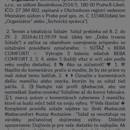
s.r.o., so sídlom Boudníkova 2514/5, 180 00 Praha 8-Libeň,
IČO: 27 384 802, zapísaná v Obchodnom registri vedenom
Mestským súdom v Prahe pod spis. zn. C 115483 (ďalej len
„Organizátor“ alebo „Technický správca“).
2. Termín a lokalizácia Súťaže Súťaž prebieha od 8. 2. do
29. 2. 2024 do 11:59:59 hod. (ďalej len „Doba trvania
Súťaže“) a začína sa okamihom uverejnenia príspevku so
súťažnými pravidlami označeného: ✨SÚŤAŽ s BEBA
COMFORT! ✨ Vyhrajte 3 balenia mliečok BEBA
COMFORT 2, 3, 4, alebo 5 (každý víťaz si určí sám podľa
veku svojho dieťatka). 🍼👣 Ako sa zúčastniť? 💖 1. 💬
Napíšte do komentárov, prečo si myslíte, že by ste práve vy
mali získať tento balíček. 2. 👩👨Označte v komentároch
ďalšiu mamičku alebo otecka, ktorým by sa súťaž tiež
páčila. 3. 🧐Sledujte náš profil @bebaczsk, aby ste
nezmeškali žiadne novinky! Súťažíme až do konce februára.
🗓️1. marca potom v komentároch vyberieme 3 mamičky,
ktoré sa budú môcť tešiť na svoju výhru. 💛Veľa šťastia! 🍀
Kompletné pravidlá súťaže nájdete tu: (link) #bebaczsk
#bebacomfort #sutaz #sutazime . *Súťaž sa nevzťahuje na
výrobky počiatočnej dojčenskej výživy. Dôležité
upozornenie: Dojčenie je pre vaše dieťatko to najlepšie. Ak