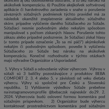
skončení aj bez odôvodnenia odstrániť, a to bez nároku na
akúkoľvek kompenzáciu. 6) Použitie akejkoľvek softvérovej
aplikácie či hardvérového zariadenia v snahe o porušenie
záväzných súťažných podmienok týchto pravidiel má za
následok okamžité zneplatnenie aktuálneho súťažného
skóre, prípadne vylúčenie daného Súťažiaceho zo Súťaže.
Súťažiaci nesmie podvodným alebo nekalým spôsobom
manipulovať s počtom získaných hlasov. Porušenie tohto
zákazu alebo prípadné podozrenie, že Súťažiaci získal hlasy
(v tomto prípade označenie „To sa mi páči“) akýmkoľvek
nekalým či podvodným spôsobom, povedie k vylúčeniu
Súťažiaceho zo Súťaže bez nároku na akúkoľvek
kompenzáciu. Konečné rozhodnutie v týchto otázkach
majú výhradne Organizátor a Usporiadateľ.
5. Výhry v Súťaži a odovzdanie výhier výhercom Výhrou v
súťaži sú 3 balíčky pozostávajúce z produktov BEBA
COMFORT 2, 3, 4 alebo 5, v závislosti od veku dieťaťa
výhercu. Výhry sú spoločné pre Českú a Slovenskú
republiku. 1) Vyhlásenie výsledkov Súťaže prebehne
na instagramovom profile @bebaczsk najneskôr do 29. 2.
2024. Výhercovia budú oslovení formou komentára pod
súťažným príspevkom. 2) Organizátor bude výhercu
kontaktovať prostredníctvom komentára pod súťažným