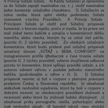
4 Princíp Súťaže nižšie). 4) Každý Súťažiaci je oprávnený
sa do Súťaže zapojiť maximálne raz, t. j. vložiť maximálne
jeden komentár súťažného charakteru. 5) Súťažiacim sa
stáva osoba, ktorá splní všetky podmienky Súťaže
stanovené v týchto Pravidlách. 4. Princíp Súťaže
Princípom Súťaže je vložiť pod Súťažný príspevok
komentár, v ktorom napíšu, prečo si myslia, že by práve oni
mali získať tento balíček a označia v komentároch ďalšiu
mamičku alebo otecka, ktorým by sa súťaž tiež páčila.
(pozrite čl. 2 týchto pravidiel). Zo všetkých súťažných
komentárov, ktoré budú pridané pod súťažný príspevok
označený slovom „SÚŤAŽ s BEBA COMFORT!“ na
instagramovom profile @bebaczsk v čase trvania súťaže
(pozrite čl. 2 týchto pravidiel), vyberie dvojčlenná odborná
porota tri komentáre, ktoré spĺňajú pravidlá súťaže, a ich
autorov odmení výhrou v podobe jednoho vianočného
balíčka. (podrobnejšie o výhre v čl. 5). 1) Súťažný
príspevok nesmie: a) byť v rozpore s platnými právnymi
predpismi Českej a Slovenskej republiky; b) obsahovať
akékoľvek nevhodné vyjadrenia, ktoré by boli v rozpore s
dobrými mravmi, so všeobecnými pravidlami slušnosti a
mravnosti alebo ktoré by znižovali ľudskú dôstojnosť; c)
obsahovať prvky pornografie, násilia, pohoršujúci alebo
inak nevhodný obsah; d) hanobiť národ, rasu, etnickú