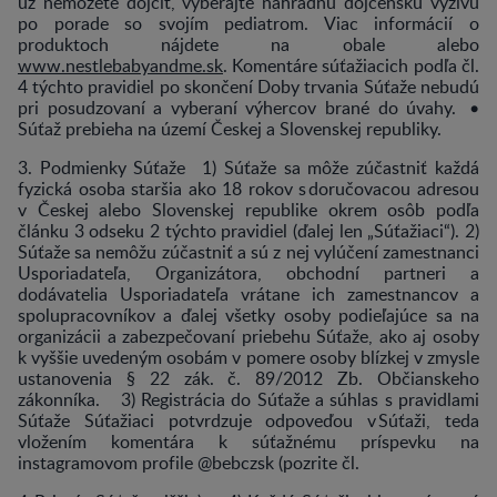
už nemôžete dojčiť, vyberajte náhradnú dojčenskú výživu
po porade so svojím pediatrom. Viac informácií o
produktoch nájdete na obale alebo
www.nestlebabyandme.sk
. Komentáre súťažiacich podľa čl.
4 týchto pravidiel po skončení Doby trvania Súťaže nebudú
pri posudzovaní a vyberaní výhercov brané do úvahy. •
Súťaž prebieha na území Českej a Slovenskej republiky.
3. Podmienky Súťaže 1) Súťaže sa môže zúčastniť každá
fyzická osoba staršia ako 18 rokov s doručovacou adresou
v Českej alebo Slovenskej republike okrem osôb podľa
článku 3 odseku 2 týchto pravidiel (ďalej len „Súťažiaci“). 2)
Súťaže sa nemôžu zúčastniť a sú z nej vylúčení zamestnanci
Usporiadateľa, Organizátora, obchodní partneri a
dodávatelia Usporiadateľa vrátane ich zamestnancov a
spolupracovníkov a ďalej všetky osoby podieľajúce sa na
organizácii a zabezpečovaní priebehu Súťaže, ako aj osoby
k vyššie uvedeným osobám v pomere osoby blízkej v zmysle
ustanovenia § 22 zák. č. 89/2012 Zb. Občianskeho
zákonníka. 3) Registrácia do Súťaže a súhlas s pravidlami
Súťaže Súťažiaci potvrdzuje odpoveďou v Súťaži, teda
vložením komentára k súťažnému príspevku na
instagramovom profile @bebczsk (pozrite čl.