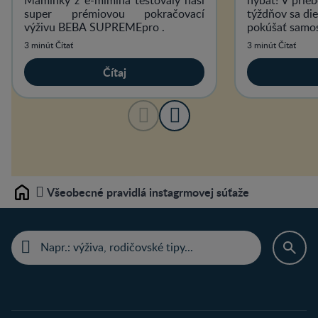
super prémiovou pokračovací
týždňov sa di
výživu BEBA SUPREMEpro .
pokúšať samos
pohybovať ale
3 minút Čítať
3 minút Čítať
brušku zdvihn
Čítaj
Všeobecné pravidlá instagrmovej súťaže
Home