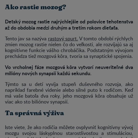
Ako rastie mozog?
Detský mozog rastie najrýchlejšie od polovice tehotenstva
až do obdobia medzi druhým a tretím rokom dieťaťa.
Tento jav sa nazýva
rastový spurt.
V tomto období rýchlych
zmien mozog rastie nielen čo do veľkosti, ale rozvíjajú sa aj
kognitívne funkcie vášho chrobáčika. Podstatným vývojom
prechádza tiež mozgová kôra, tvoria sa synaptické spojenia.
Vo vrcholnej fáze mozgová kôra vytvorí neuveriteľné dva
milióny nových synapsií každú sekundu
.
Týmto sa u detí vyvíja stupeň duševného rozvoja, ako
napríklad farebné videnie alebo silné puto k rodičom. Keď
má vaše batoľa dva roky, jeho mozgová kôra obsahuje už
viac ako sto biliónov synapsií.
Ta správná výživa
Iste viete, že ako rodičia môžete ovplyvniť kognitívny vývoj
mozgu svojou láskyplnou starostlivosťou a stimuláciou,