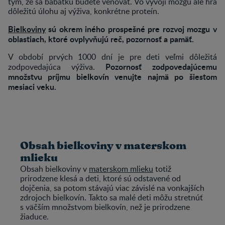
tým, že sa bábätku budete venovať. Vo vývoji mozgu ale hrá
dôležitú úlohu aj výživa, konkrétne proteín.
Bielkoviny
sú okrem iného prospešné pre rozvoj mozgu v
oblastiach, ktoré ovplyvňujú reč, pozornosť a pamäť.
V období prvých 1000 dní je pre deti veľmi dôležitá
Pozornosť zodpovedajúcemu
zodpovedajúca výživa.
množstvu príjmu bielkovín venujte najmä po šiestom
mesiaci veku.
Obsah bielkoviny v materskom
mlieku
Obsah bielkoviny v
materskom mlieku
totiž
prirodzene klesá a deti, ktoré sú odstavené od
dojčenia, sa potom stávajú viac závislé na vonkajších
zdrojoch bielkovín. Takto sa malé deti môžu stretnúť
s väčším množstvom bielkovín, než je prirodzene
žiaduce.