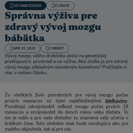
OD NARODENIA
ČLÁNOK
Správna výživa pre
zdravý vývoj mozgu
bábätka
APR 19, 2022
2 MINÚT
Vývoj mozgu vášho drobčeka závisí na genetickej
predispozícii, prostredí a na výžive. Aká zložka je pre zdravý
vývoj mozgu základným stavebným kameňom? Prečítajte si
viac v našom článku.
Zo všetkých živín potrebných pre vývoj mozgu počas
bielkoviny
prvých mesiacov sú tými najdôležitejšími
.
Pomáhajú zdvojnásobiť veľkosť mozgu počas prvých 18
mesiacov a strojnásobiť do dvoch rokov veku dieťaťa. To
nie je málo a pre vaše dieťatko to znamená veľa učenia v
krátkom čase. Toto obdobie však bude vzrušujúce ako pre
malého objaviteľa, tak aj pre vás.