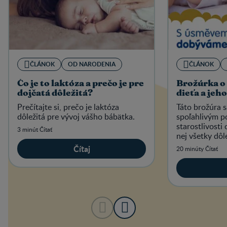
ČLÁNOK
OD NARODENIA
ČLÁNOK
Čo je to laktóza a prečo je pre
Brožúrka o 
dojčatá dôležitá?
dieťa a jeh
Prečítajte si, prečo je laktóza
Táto brožúra 
dôležitá pre vývoj vášho bábätka.
spoľahlivým 
starostlivosti 
3 minút Čítať
nej všetky dôl
starostlivosti 
Čítaj
20 minúty Čítať