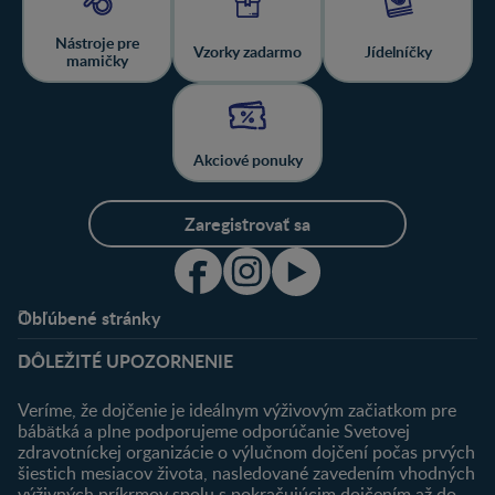
Nástroje pre
Vzorky zadarmo
Jídelníčky
mamičky
Akciové ponuky
Zaregistrovať sa
Obľúbené stránky
Podpora
Klub
DÔLEŽITÉ UPOZORNENIE
Výhody členstva
Môj účet
Veríme, že dojčenie je ideálnym výživovým začiatkom pre
Registrácia
bábätká a plne podporujeme odporúčanie Svetovej
zdravotníckej organizácie o výlučnom dojčení počas prvých
Newsletter
šiestich mesiacov života, nasledované zavedením vhodných
Prihlásenie
výživných príkrmov spolu s pokračujúcim dojčením až do