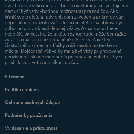
dvoch rokov veku dieťaťa. Tiež si uvedomujeme, že dojčenie
Produkty
nemusí byť vždy vhodnou možnosťou pre rodičov. Ako
Nájsť produkt
kŕmiť svoje dieťa a rady ohľadom zavedenia príkrmov vám
odporúčame konzultovať s lekárom alebo kvalifikovaným
odborníkom v oblasti detskej výživy. Ak sa rozhodnete
nedojčiť, pamätajte, že takéto rozhodnutie môže byť ťažké
zvrátiť a má sociálne a finančné dôsledky. Zavedenie
čiastočného kŕmenia z fľašky zníži zásobu materského
mlieka. Dojčenská výživa by mala byť vždy pripravovaná,
používaná a skladovaná podľa pokynov na etikete, aby sa
predišlo zdravotným rizikám dieťaťa.
Sitemapa
Politika cookies
Ochrana osobných údajov
Podmienky používania
Vyhlásenie o prístupnosti