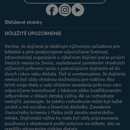
Obľúbené stránky
Podpora
Klub
DÔLEŽITÉ UPOZORNENIE
Výhody členstva
Môj účet
Veríme, že dojčenie je ideálnym výživovým začiatkom pre
Registrácia
bábätká a plne podporujeme odporúčanie Svetovej
zdravotníckej organizácie o výlučnom dojčení počas prvých
Newsletter
šiestich mesiacov života, nasledované zavedením vhodných
Prihlásenie
výživných príkrmov spolu s pokračujúcim dojčením až do
dvoch rokov veku dieťaťa. Tiež si uvedomujeme, že dojčenie
Produkty
nemusí byť vždy vhodnou možnosťou pre rodičov. Ako
Nájsť produkt
kŕmiť svoje dieťa a rady ohľadom zavedenia príkrmov vám
odporúčame konzultovať s lekárom alebo kvalifikovaným
odborníkom v oblasti detskej výživy. Ak sa rozhodnete
nedojčiť, pamätajte, že takéto rozhodnutie môže byť ťažké
zvrátiť a má sociálne a finančné dôsledky. Zavedenie
čiastočného kŕmenia z fľašky zníži zásobu materského
mlieka. Dojčenská výživa by mala byť vždy pripravovaná,
používaná a skladovaná podľa pokynov na etikete, aby sa
predišlo zdravotným rizikám dieťaťa.