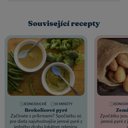
Související recepty
JEDNODUCHÉ
10 MINÚTY
JEDNOD
Brokolicové pyré
Zemi
Začínate s príkrmami? Spočiatku sú
Zpočátku jsou
pre dieťa najvhodnejšie jemné pyré z
jemná pyré z 
jedného druhu lokálnej zeleniny.