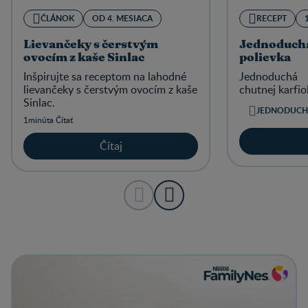
ČLÁNOK
OD 4. MESIACA
RECEPT
Lievančeky s čerstvým
Jednoduchá
ovocím z kaše Sinlac
polievka
Inšpirujte sa receptom na lahodné
Jednoduchá 
lievančeky s čerstvým ovocím z kaše
chutnej karfio
Sinlac.
JEDNODUCH
1minúta Čítať
Čítaj