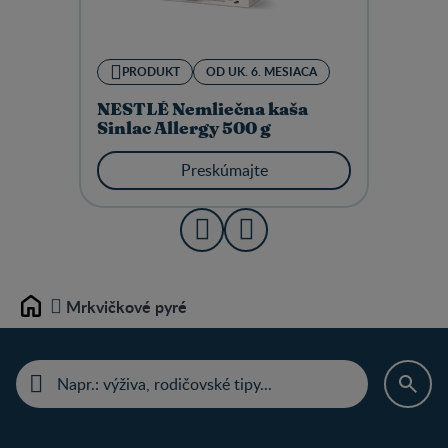
PRODUKT
OD UK. 6. MESIACA
NESTLÉ Nemliečna kaša
Sinlac Allergy 500 g
Preskúmajte
Mrkvičkové pyré
Home