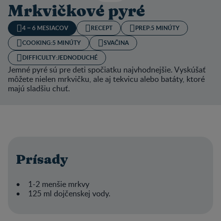
Mrkvičkové pyré
4 − 6 MESIACOV
RECEPT
PREP:
5 MINÚTY
COOKING:
5 MINÚTY
SVAČINA
DIFFICULTY:
JEDNODUCHÉ
Jemné pyré sú pre deti spočiatku najvhodnejšie. Vyskúšať
môžete nielen mrkvičku, ale aj tekvicu alebo batáty, ktoré
majú sladšiu chuť.
Prísady
• 1-2 menšie mrkvy
• 125 ml dojčenskej vody.