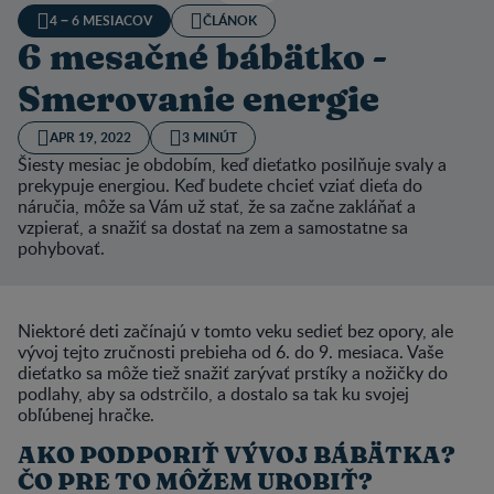
4 − 6 MESIACOV
ČLÁNOK
6 mesačné bábätko -
Smerovanie energie
APR 19, 2022
3 MINÚT
Šiesty mesiac je obdobím, keď dieťatko posilňuje svaly a
prekypuje energiou. Keď budete chcieť vziať dieťa do
náručia, môže sa Vám už stať, že sa začne zakláňať a
vzpierať, a snažiť sa dostať na zem a samostatne sa
pohybovať.
Niektoré deti začínajú v tomto veku sedieť bez opory, ale
vývoj tejto zručnosti prebieha od 6. do 9. mesiaca. Vaše
dieťatko sa môže tiež snažiť zarývať prstíky a nožičky do
podlahy, aby sa odstrčilo, a dostalo sa tak ku svojej
obľúbenej hračke.
AKO PODPORIŤ VÝVOJ BÁBÄTKA?
ČO PRE TO MÔŽEM UROBIŤ?