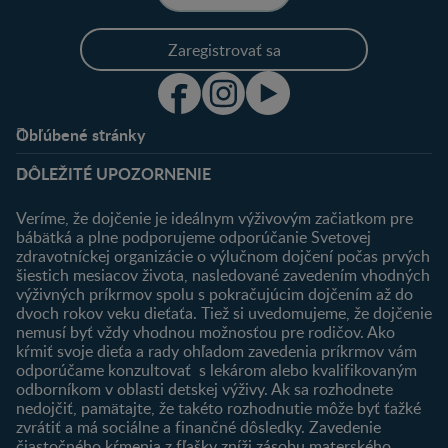
Zaregistrovať sa
Obľúbené stránky
Podpora
Klub
DÔLEŽITÉ UPOZORNENIE
Výhody členstva
Môj účet
Veríme, že dojčenie je ideálnym výživovým začiatkom pre
Registrácia
bábätká a plne podporujeme odporúčanie Svetovej
zdravotníckej organizácie o výlučnom dojčení počas prvých
Newsletter
šiestich mesiacov života, nasledované zavedením vhodných
Prihlásenie
výživných príkrmov spolu s pokračujúcim dojčením až do
dvoch rokov veku dieťaťa. Tiež si uvedomujeme, že dojčenie
Produkty
nemusí byť vždy vhodnou možnosťou pre rodičov. Ako
Nájsť produkt
kŕmiť svoje dieťa a rady ohľadom zavedenia príkrmov vám
odporúčame konzultovať s lekárom alebo kvalifikovaným
odborníkom v oblasti detskej výživy. Ak sa rozhodnete
nedojčiť, pamätajte, že takéto rozhodnutie môže byť ťažké
zvrátiť a má sociálne a finančné dôsledky. Zavedenie
čiastočného kŕmenia z fľašky zníži zásobu materského