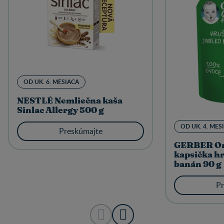
OD UK. 6. MESIACA
NESTLÉ Nemliečna kaša
Sinlac Allergy 500 g
OD UK. 4. MES
Preskúmajte
GERBER Or
kapsička hr
banán 90 g
Pr