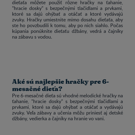
dieťaťa môžete použiť rôzne hračky na ťahanie,
"hracie dosky" s bezpečnými tlačidlami a prvkami,
ktoré sa dajú ohýbať a otáčať a ktoré vydávajú
zvuky. Hračky umiestnite mimo dosahu dieťaťa, aby
ste ho povzbudili k tomu, aby po nich siahlo. Počas
kúpania ponúknite dieťaťu džbány, vedrá a čajníky
na zábavu s vodou.
Aké sú najlepšie hračky pre 6-
mesačné dieťa?
Pre 6-mesačné dieťa sú vhodné melodické hračky na
ťahanie, "hracie dosky" s bezpečnými tlačidlami a
prvkami, ktoré sa dajú ohýbať a otáčať a vydávajú
zvuky. Veľa zábavy a učenia môžu priniesť aj detské
džbány, vedierka a čajníky na hranie vo vani.