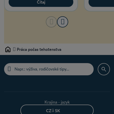
Čítaj
Práca počas tehotenstva
Home
Krajina - jazyk
CZ - SK