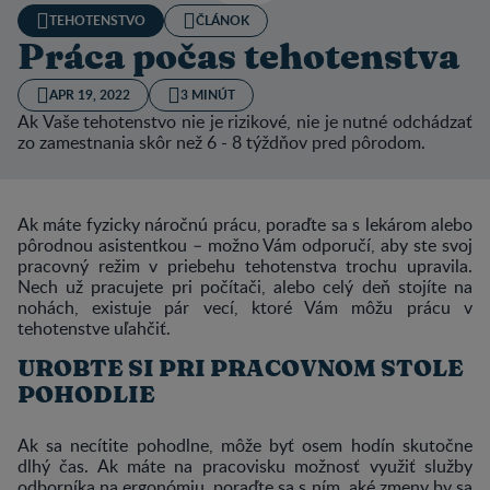
TEHOTENSTVO
ČLÁNOK
Práca počas tehotenstva
APR 19, 2022
3 MINÚT
Ak Vaše tehotenstvo nie je rizikové, nie je nutné odchádzať
zo zamestnania skôr než 6 - 8 týždňov pred pôrodom.
Ak máte fyzicky náročnú prácu, poraďte sa s lekárom alebo
pôrodnou asistentkou – možno Vám odporučí, aby ste svoj
pracovný režim v priebehu tehotenstva trochu upravila.
Nech už pracujete pri počítači, alebo celý deň stojíte na
nohách, existuje pár vecí, ktoré Vám môžu prácu v
tehotenstve uľahčiť.
UROBTE SI PRI PRACOVNOM STOLE
POHODLIE
Ak sa necítite pohodlne, môže byť osem hodín skutočne
dlhý čas. Ak máte na pracovisku možnosť využiť služby
odborníka na ergonómiu, poraďte sa s ním, aké zmeny by sa