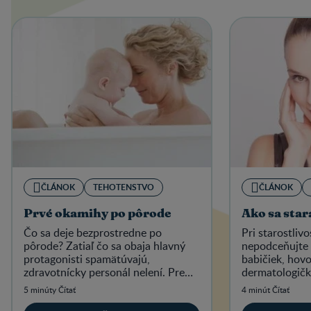
ČLÁNOK
TEHOTENSTVO
ČLÁNOK
Prvé okamihy po pôrode
Ako sa stara
Čo sa deje bezprostredne po
Pri starostlivo
pôrode? Zatiaľ čo sa obaja hlavný
nepodceňujte
protagonisti spamätúvajú,
babičiek, hovo
zdravotnícky personál nelení. Pre
dermatologičk
dieťatko je príchod na svet doslova
5 minúty Čítať
4 minút Čítať
šokom.