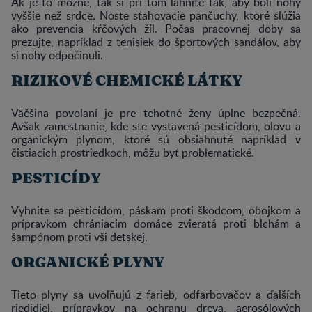
Ak je to možné, tak si pri tom ľahnite tak, aby boli nohy
vyššie než srdce. Noste sťahovacie pančuchy, ktoré slúžia
ako prevencia kŕčových žíl. Počas pracovnej doby sa
prezujte, napríklad z tenisiek do športových sandálov, aby
si nohy odpočinuli.
RIZIKOVÉ CHEMICKÉ LÁTKY
Väčšina povolaní je pre tehotné ženy úplne bezpečná.
Avšak zamestnanie, kde ste vystavená pesticídom, olovu a
organickým plynom, ktoré sú obsiahnuté napríklad v
čistiacich prostriedkoch, môžu byť problematické.
PESTICÍDY
Vyhnite sa pesticídom, páskam proti škodcom, obojkom a
prípravkom chrániacim domáce zvieratá proti blchám a
šampónom proti vši detskej.
ORGANICKÉ PLYNY
Tieto plyny sa uvoľňujú z farieb, odfarbovačov a ďalších
riedidiel, prípravkov na ochranu dreva, aerosólových