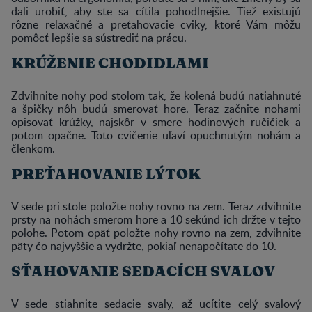
dali urobiť, aby ste sa cítila pohodlnejšie. Tiež existujú
rôzne relaxačné a preťahovacie cviky, ktoré Vám môžu
pomôcť lepšie sa sústrediť na prácu.
KRÚŽENIE CHODIDLAMI
Zdvihnite nohy pod stolom tak, že kolená budú natiahnuté
a špičky nôh budú smerovať hore. Teraz začnite nohami
opisovať krúžky, najskôr v smere hodinových ručičiek a
potom opačne. Toto cvičenie uľaví opuchnutým nohám a
členkom.
PREŤAHOVANIE LÝTOK
V sede pri stole položte nohy rovno na zem. Teraz zdvihnite
prsty na nohách smerom hore a 10 sekúnd ich držte v tejto
polohe. Potom opäť položte nohy rovno na zem, zdvihnite
päty čo najvyššie a vydržte, pokiaľ nenapočítate do 10.
SŤAHOVANIE SEDACÍCH SVALOV
V sede stiahnite sedacie svaly, až ucítite celý svalový