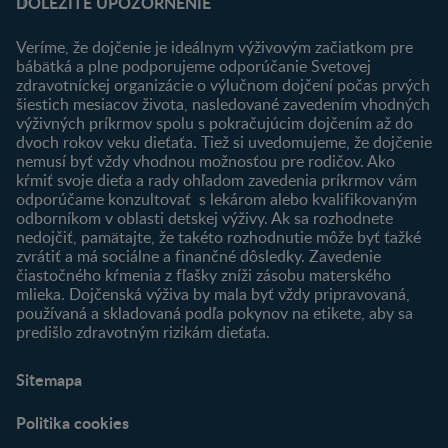
DÔLEŽITÉ UPOZORNENIE
Výhody členstva
Môj účet
Veríme, že dojčenie je ideálnym výživovým začiatkom pre
Registrácia
bábätká a plne podporujeme odporúčanie Svetovej
zdravotníckej organizácie o výlučnom dojčení počas prvých
Newsletter
šiestich mesiacov života, nasledované zavedením vhodných
Prihlásenie
výživných príkrmov spolu s pokračujúcim dojčením až do
dvoch rokov veku dieťaťa. Tiež si uvedomujeme, že dojčenie
Produkty
nemusí byť vždy vhodnou možnosťou pre rodičov. Ako
Nájsť produkt
kŕmiť svoje dieťa a rady ohľadom zavedenia príkrmov vám
odporúčame konzultovať s lekárom alebo kvalifikovaným
odborníkom v oblasti detskej výživy. Ak sa rozhodnete
nedojčiť, pamätajte, že takéto rozhodnutie môže byť ťažké
zvrátiť a má sociálne a finančné dôsledky. Zavedenie
čiastočného kŕmenia z fľašky zníži zásobu materského
mlieka. Dojčenská výživa by mala byť vždy pripravovaná,
používaná a skladovaná podľa pokynov na etikete, aby sa
predišlo zdravotným rizikám dieťaťa.
Sitemapa
Politika cookies