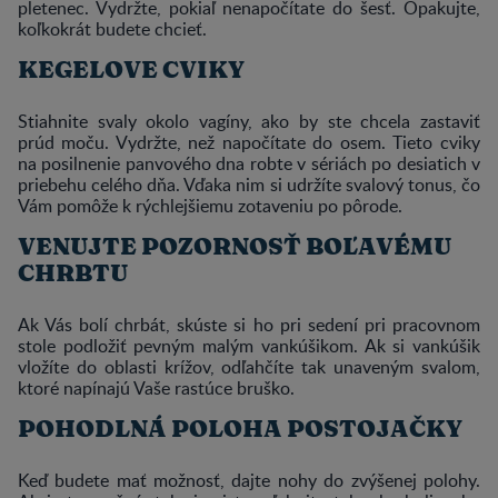
pletenec. Vydržte, pokiaľ nenapočítate do šesť. Opakujte,
koľkokrát budete chcieť.
KEGELOVE CVIKY
Stiahnite svaly okolo vagíny, ako by ste chcela zastaviť
prúd moču. Vydržte, než napočítate do osem. Tieto cviky
na posilnenie panvového dna robte v sériách po desiatich v
priebehu celého dňa. Vďaka nim si udržíte svalový tonus, čo
Vám pomôže k rýchlejšiemu zotaveniu po pôrode.
VENUJTE POZORNOSŤ BOĽAVÉMU
CHRBTU
Ak Vás bolí chrbát, skúste si ho pri sedení pri pracovnom
stole podložiť pevným malým vankúšikom. Ak si vankúšik
vložíte do oblasti krížov, odľahčíte tak unaveným svalom,
ktoré napínajú Vaše rastúce bruško.
POHODLNÁ POLOHA POSTOJAČKY
Keď budete mať možnosť, dajte nohy do zvýšenej polohy.