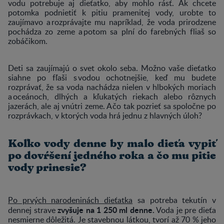
vodu potrebuje aj dieťatko, aby mohlo rásť. Ak chcete
potomka podnietiť k pitiu pramenitej vody, urobte to
zaujímavo a rozprávajte mu napríklad, že voda prirodzene
pochádza zo zeme a potom sa plní do farebných fliaš so
zobáčikom.
Deti sa zaujímajú o svet okolo seba. Možno vaše dieťatko
siahne po fľaši s vodou ochotnejšie, keď mu budete
rozprávať, že sa voda nachádza nielen v hlbokých moriach
a oceánoch, dlhých a kľukatých riekach alebo rôznych
jazerách, ale aj vnútri zeme. A čo tak pozrieť sa spoločne po
rozprávkach, v ktorých voda hrá jednu z hlavných úloh?
Koľko vody denne by malo dieťa vypiť
po dovŕšení jedného roka a čo mu pitie
vody prinesie?
Po prvých narodeninách dieťatka
sa potreba tekutín v
zvyšuje na 1 250 ml denne.
dennej strave
Voda je pre dieťa
nesmierne dôležitá. Je stavebnou látkou, tvorí až 70 % jeho