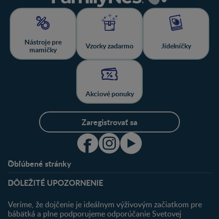
Nástroje pre
Vzorky zadarmo
Jídelníčky
mamičky
Akciové ponuky
Zaregistrovať sa
Obľúbené stránky
Podpora
Klub
DÔLEŽITÉ UPOZORNENIE
Výhody členstva
Môj účet
Veríme, že dojčenie je ideálnym výživovým začiatkom pre
Registrácia
bábätká a plne podporujeme odporúčanie Svetovej