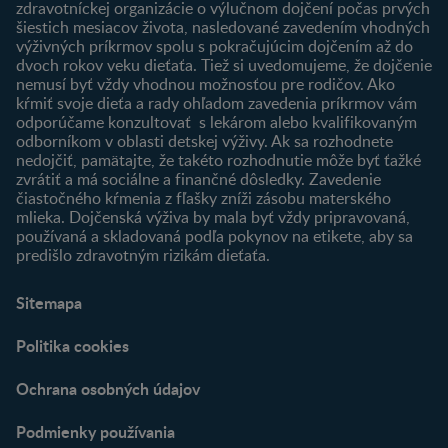
zdravotníckej organizácie o výlučnom dojčení počas prvých
Newsletter
šiestich mesiacov života, nasledované zavedením vhodných
Prihlásenie
výživných príkrmov spolu s pokračujúcim dojčením až do
dvoch rokov veku dieťaťa. Tiež si uvedomujeme, že dojčenie
Produkty
nemusí byť vždy vhodnou možnosťou pre rodičov. Ako
Nájsť produkt
kŕmiť svoje dieťa a rady ohľadom zavedenia príkrmov vám
odporúčame konzultovať s lekárom alebo kvalifikovaným
odborníkom v oblasti detskej výživy. Ak sa rozhodnete
nedojčiť, pamätajte, že takéto rozhodnutie môže byť ťažké
zvrátiť a má sociálne a finančné dôsledky. Zavedenie
čiastočného kŕmenia z fľašky zníži zásobu materského
mlieka. Dojčenská výživa by mala byť vždy pripravovaná,
používaná a skladovaná podľa pokynov na etikete, aby sa
predišlo zdravotným rizikám dieťaťa.
Sitemapa
Politika cookies
Ochrana osobných údajov
Podmienky používania