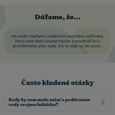
Dúfame, že...
ste medzi všetkými uvedenými metódami našli takú,
ktorá vaše dieťa zaujme najviac a povzbudí ho k
pravidelnému pitiu vody. Ste to však vy, kto pozná
svoje dieťatko najlepšie, a iste správne porozumiete
jeho potrebám a preferenciám, čo sa týka vody,
takže… veľa šťastia!
Často kladené otázky
Kedy by som mala začať s podávaním
vody svojmu bábätku?