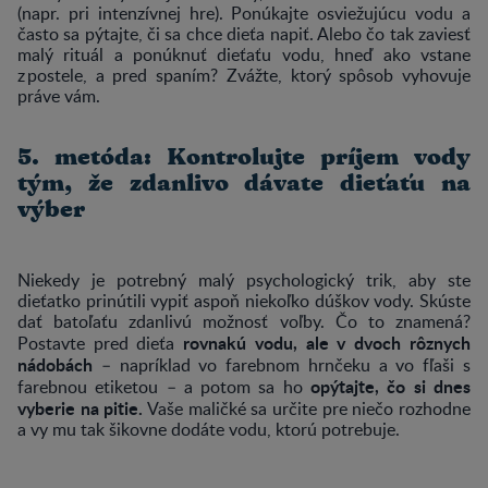
(napr. pri intenzívnej hre). Ponúkajte osviežujúcu vodu a
často sa pýtajte, či sa chce dieťa napiť. Alebo čo tak zaviesť
malý rituál a ponúknuť dieťaťu vodu, hneď ako vstane
z postele, a pred spaním? Zvážte, ktorý spôsob vyhovuje
práve vám.
5. metóda: Kontrolujte príjem vody
tým, že zdanlivo dávate dieťaťu na
výber
Niekedy je potrebný malý psychologický trik, aby ste
dieťatko prinútili vypiť aspoň niekoľko dúškov vody. Skúste
dať batoľaťu zdanlivú možnosť voľby. Čo to znamená?
rovnakú vodu, ale v dvoch rôznych
Postavte pred dieťa
nádobách
– napríklad vo farebnom hrnčeku a vo fľaši s
opýtajte, čo si dnes
farebnou etiketou – a potom sa ho
vyberie na pitie.
Vaše maličké sa určite pre niečo rozhodne
a vy mu tak šikovne dodáte vodu, ktorú potrebuje.