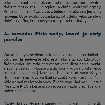
telesnej hmotnosti, okrem toho transportuje životne
dôležité zložky, reguluje teplotu a chráni vnútorné orgány.
v dostatočnom množstve s jedlom a
Preto sa musí dodávať
nápojmi.
Učte svojho potomka už od útleho veku, že ide o
dôležitú zložku, ktorú nevyhnutne potrebuje každý deň.
4. metóda: Pitie vody, ktorá je vždy
poruke
Zariaďte, aby vaše dieťa malo vodu v dosahu a na dohľad –
vždy mu ju podávajte ako prvú
. Nech už ste kdekoľvek,
fľaša s vodou by mala sprevádzať vaše dieťa doma, vonku
alebo na cestách. Môžete zriadiť vodný kútik a určiť miesto
na stolíku v detskej izbe, kde bude detská voda vždy k
napríklad vo fľaši so zobáčikom
dispozícii –
, ktorý uľahčuje
pitie a bráni rozlievaniu vody. Zvoľte napríklad vodu Nestlé
Pure Life KIDS a berte ju so sebou na každú prechádzku aj
pobyt mimo domova.
Každý deň využívajte okamihy, keď má vaše dieťa smäd