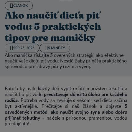
ČLÁNOK
Ako naučiť dieťa piť
vodu: 5 praktických
tipov pre mamičky
SEP 25, 2025
5 MINÚTY
Ako mamička získajte 5 overených stratégií, ako efektívne
naučiť vaše dieťa piť vodu. Nestlé Baby prináša praktického
sprievodcu pre zdravý pitný režim a vývoj.
Batoľa by malo každý deň vypiť určité množstvo tekutín a
predstavuje dôležitú úlohu pre každého
naučiť ho piť vodu
rodiča.
Potreba vody sa zvyšuje s vekom, keď dieťa začína
5
byť aktívnejšie. Prečítajte si náš článok a objavte
osvedčených metód, ako naučiť svojho syna alebo dcéru
prijímať tekutiny
– na čele s prírodnou pramenitou vodou
pre dojčatá!