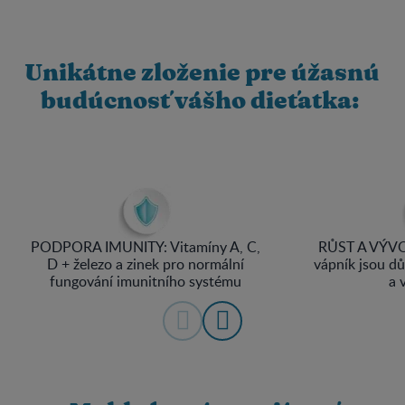
Unikátne zloženie pre úžasnú
budúcnosť vášho dieťatka:
PODPORA IMUNITY: Vitamíny A, C,
RŮST A VÝVOJ
D + železo a zinek pro normální
vápník jsou dů
fungování imunitního systému
a 