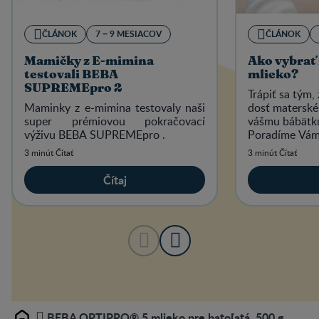
ČLÁNOK
7 − 9 MESIACOV
ČLÁNOK
Mamičky z E-mimina
Ako vybrať 
testovali BEBA
mlieko?
SUPREMEpro 2
Trápiť sa tým,
Maminky z e-mimina testovaly naši
dosť materské
super prémiovou pokračovací
vášmu bábätk
výživu BEBA SUPREMEpro .
Poradíme Vám,
mlieko.
3 minút Čítať
3 minút Čítať
Čítaj
BEBA OPTIPRO® 5 mlieko pre batoľatá, 500 g