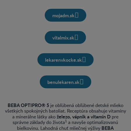
mojadm.sk
vitalmix.sk
lekarenvkocke.sk
benulekaren.sk
BEBA OPTIPRO® 5
je obľúbená obľúbené detské mlieko
všetkých spokojných batoliat. Receptúra obsahuje vitamíny
železo, vápnik a vitamín D
a minerálne látky ako
pre
1
správne základy do života
a navyše optimalizovanú
BEBA
bielkovinu. Lahodná chuť mliečnej výživy