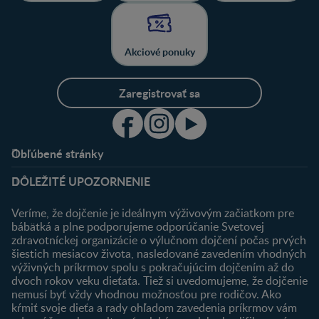
Akciové ponuky
Zaregistrovať sa
Obľúbené stránky
Podpora
Klub
DÔLEŽITÉ UPOZORNENIE
Výhody členstva
Môj účet
Veríme, že dojčenie je ideálnym výživovým začiatkom pre
Registrácia
bábätká a plne podporujeme odporúčanie Svetovej
zdravotníckej organizácie o výlučnom dojčení počas prvých
Newsletter
šiestich mesiacov života, nasledované zavedením vhodných
Prihlásenie
výživných príkrmov spolu s pokračujúcim dojčením až do
dvoch rokov veku dieťaťa. Tiež si uvedomujeme, že dojčenie
Produkty
nemusí byť vždy vhodnou možnosťou pre rodičov. Ako
Nájsť produkt
kŕmiť svoje dieťa a rady ohľadom zavedenia príkrmov vám