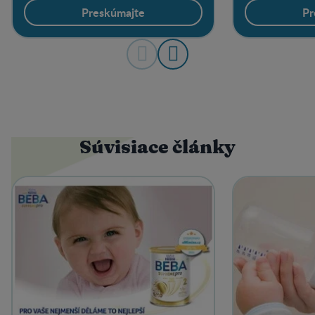
Preskúmajte
Pr
Súvisiace články