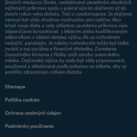
šiestich mesiacov života, nasledované zavedením vhodných
Prihlásenie
výživných príkrmov spolu s pokračujúcim dojčením až do
dvoch rokov veku dieťaťa. Tiež si uvedomujeme, že dojčenie
Produkty
nemusí byť vždy vhodnou možnosťou pre rodičov. Ako
Nájsť produkt
kŕmiť svoje dieťa a rady ohľadom zavedenia príkrmov vám
odporúčame konzultovať s lekárom alebo kvalifikovaným
odborníkom v oblasti detskej výživy. Ak sa rozhodnete
nedojčiť, pamätajte, že takéto rozhodnutie môže byť ťažké
zvrátiť a má sociálne a finančné dôsledky. Zavedenie
čiastočného kŕmenia z fľašky zníži zásobu materského
mlieka. Dojčenská výživa by mala byť vždy pripravovaná,
používaná a skladovaná podľa pokynov na etikete, aby sa
predišlo zdravotným rizikám dieťaťa.
Sitemapa
Politika cookies
Ochrana osobných údajov
Podmienky používania