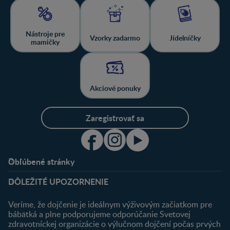
Nástroje pre
Vzorky zadarmo
Jídelníčky
mamičky
Akciové ponuky
Zaregistrovať sa
Obľúbené stránky
Podpora
Klub
DÔLEŽITÉ UPOZORNENIE
Výhody členstva
Môj účet
Veríme, že dojčenie je ideálnym výživovým začiatkom pre
Registrácia
bábätká a plne podporujeme odporúčanie Svetovej
zdravotníckej organizácie o výlučnom dojčení počas prvých
Newsletter