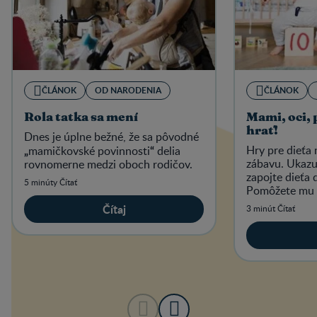
ČLÁNOK
OD NARODENIA
ČLÁNOK
Rola tatka sa mení
Mami, oci, 
hrať!
Dnes je úplne bežné, že sa pôvodné
„
“
Hry pre dieťa 
mamičkovské povinnosti
delia
zábavu. Ukazuj
rovnomerne medzi oboch rodičov.
zapojte dieťa 
5 minúty Čítať
Pomôžete mu t
schopností a f
Čítaj
3 minút Čítať