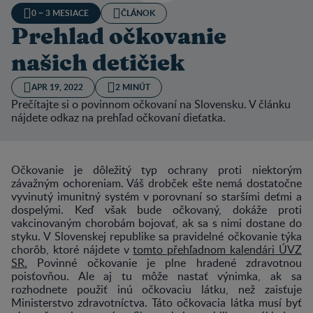
0 − 3 MESIACE
ČLÁNOK
Prehlad očkovanie
našich detičiek
APR 19, 2022
2 MINÚT
Prečítajte si o povinnom očkovaní na Slovensku. V článku
nájdete odkaz na prehľad očkovaní dieťatka.
Očkovanie je dôležitý typ ochrany proti niektorým
závažným ochoreniam. Váš drobček ešte nemá dostatočne
vyvinutý imunitný systém v porovnaní so staršími deťmi a
dospelými. Keď však bude očkovaný, dokáže proti
vakcinovaným chorobám bojovať, ak sa s nimi dostane do
styku. V Slovenskej republike sa pravidelné očkovanie týka
chorôb, ktoré nájdete v
tomto přehľadnom kalendári ÚVZ
SR.
Povinné očkovanie je plne hradené zdravotnou
poisťovňou. Ale aj tu môže nastať výnimka, ak sa
rozhodnete použiť inú očkovaciu látku, než zaisťuje
Ministerstvo zdravotníctva. Táto očkovacia látka musí byť