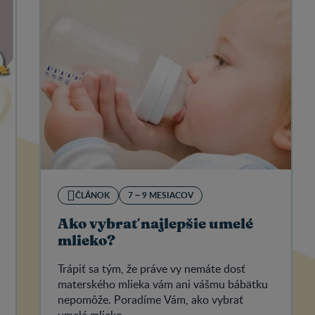
ČLÁNOK
7 − 9 MESIACOV
Ako vybrať najlepšie umelé
mlieko?
Trápiť sa tým, že práve vy nemáte dosť
materského mlieka vám ani vášmu bábätku
nepomôže. Poradíme Vám, ako vybrať