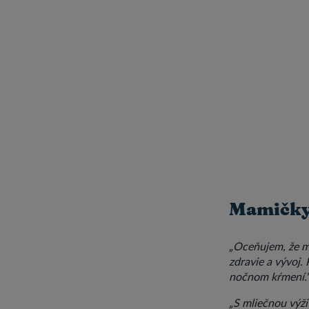
Mamičky 
„Oceňujem, že m
zdravie a vývoj.
nočnom kŕmení.
„S mliečnou výž