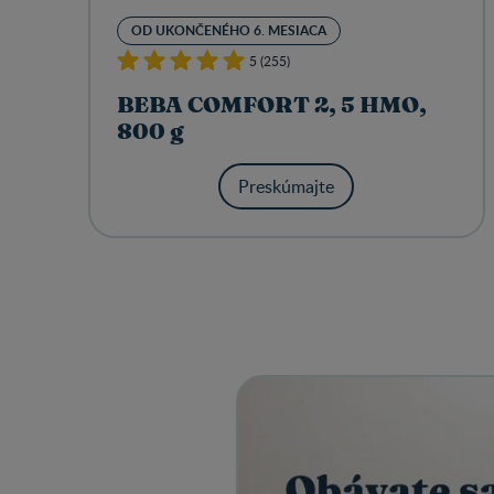
OD UKONČENÉHO 6. MESIACA
5 (255)
BEBA COMFORT 2, 5 HMO,
800 g
Preskúmajte