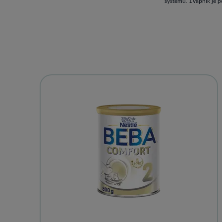
systému. 1Vápnik je po