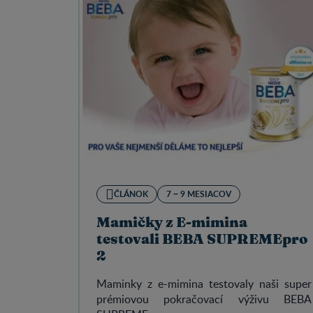
ČLÁNOK
7 − 9 MESIACOV
Mamičky z E-mimina
testovali BEBA SUPREMEpro
2
Maminky z e-mimina testovaly naši super
prémiovou pokračovací výživu BEBA