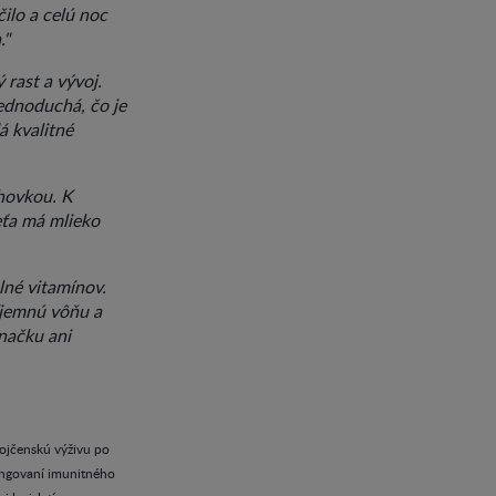
čilo a celú noc
."
 rast a vývoj.
jednoduchá, čo je
 kvalitné
hovkou. K
eťa má mlieko
lné vitamínov.
íjemnú vôňu a
hnačku ani
dojčenskú výživu po
fungovaní imunitného