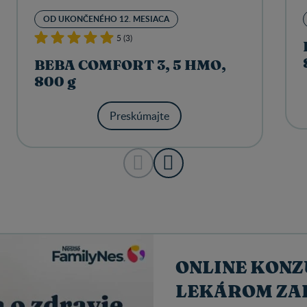
OD UKONČENÉHO 12. MESIACA
5 (3)
BEBA COMFORT 3, 5 HMO,
800 g
Preskúmajte
ONLINE KONZ
LEKÁROM Z