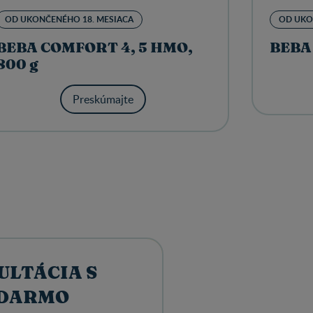
OD UKONČENÉHO 18. MESIACA
OD UKO
BEBA COMFORT 4, 5 HMO,
BEBA
800 g
Preskúmajte
ULTÁCIA S
ADARMO