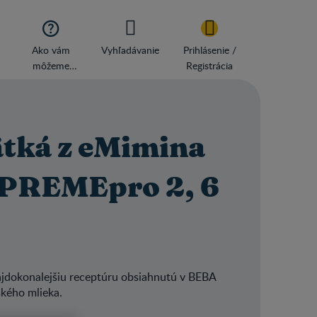

Ako vám
Vyhľadávanie
Prihlásenie /
môžeme
Registrácia
pomôcť
ätká z eMimina
UPREMEpro 2, 6
jdokonalejšiu receptúru obsiahnutú v BEBA
kého mlieka.