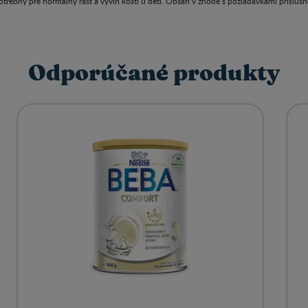
trebný pre normálny rast a vývin kostí u detí. Obsah v zhode s požiadavkami príslušnej
Odporúčané produkty