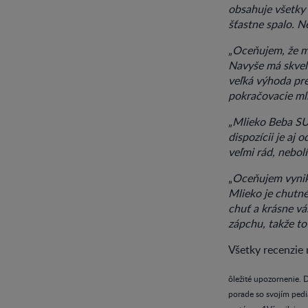
obsahuje všetky 
šťastne spalo. N
„Oceňujem, že ml
Navyše má skvelú
veľká výhoda pr
pokračovacie mli
„Mlieko Beba SU
dispozícii je aj
veľmi rád, nebol
„
Oceňujem vynika
Mlieko je chutné
chuť a krásne vá
zápchu, takže to
Všetky recenzie 
ôležité upozornenie. D
porade so svojím pedi