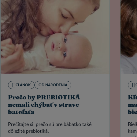
ČLÁNOK
OD NARODENIA
Prečo by PREBIOTIKÁ
Kľ
nemali chýbať v strave
ma
batoľaťa
bi
Prečítajte si, prečo sú pre bábätko také
Biel
dôležité prebiotiká.
kame