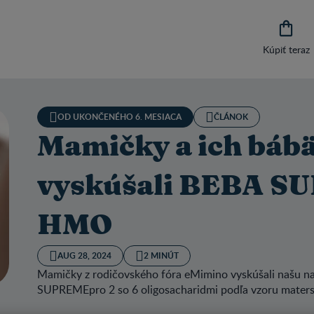

Kúpiť teraz
OD UKONČENÉHO 6. MESIACA
ČLÁNOK
Mamičky a ich báb
vyskúšali BEBA S
HMO
AUG 28, 2024
2 MINÚT
Mamičky z rodičovského fóra eMimino vyskúšali našu na
SUPREMEpro 2 so 6 oligosacharidmi podľa vzoru maters