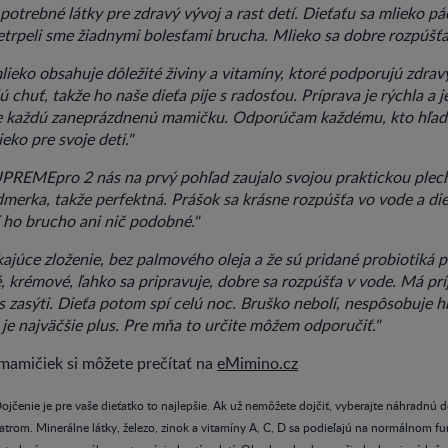
potrebné látky pre zdravý vývoj a rast detí. Dieťaťu sa mlieko pá
etrpeli sme žiadnymi bolesťami brucha. Mlieko sa dobre rozpúšťa
ieko obsahuje dôležité živiny a vitamíny, ktoré podporujú zdravý
 chuť, takže ho naše dieťa pije s radosťou. Príprava je rýchla a 
e každú zaneprázdnenú mamičku. Odporúčam každému, kto hľadá
eko pre svoje deti."
PREMEpro 2 nás na prvý pohľad zaujalo svojou praktickou plec
 odmerka, takže perfektná. Prášok sa krásne rozpúšťa vo vode a di
í ho brucho ani nič podobné."
júce zloženie, bez palmového oleja a že sú pridané probiotiká p
, krémové, ľahko sa pripravuje, dobre sa rozpúšťa v vode. Má pr
s zasýti. Dieťa potom spí celú noc. Bruško nebolí, nespôsobuje 
 je najväčšie plus. Pre mňa to určite môžem odporučiť."
mamičiek si môžete prečítať na
eMimino.cz
ojčenie je pre vaše dieťatko to najlepšie. Ak už nemôžete dojčiť, vyberajte náhradnú 
atrom. Minerálne látky, železo, zinok a vitamíny A, C, D sa podieľajú na normálnom 