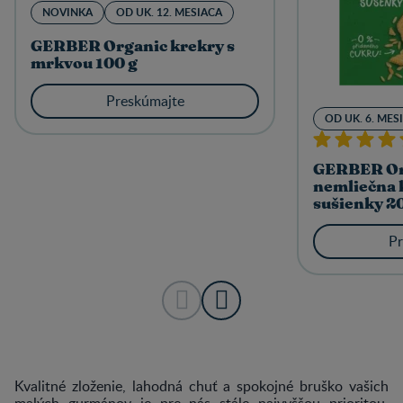
NOVINKA
OD UK. 12. MESIACA
GERBER Organic krekry s
mrkvou 100 g
Preskúmajte
OD UK. 6. MES
GERBER Or
nemliečna 
sušienky 2
Pr
Kvalitné zloženie, lahodná chuť a spokojné bruško vašich
malých gurmánov je pre nás stále najvyššou prioritou.