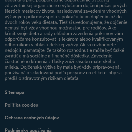
zdravotníckej organizácie o výlučnom dojčení počas prvých
Newsletter
šiestich mesiacov života, nasledované zavedením vhodných
Prihlásenie
výživných príkrmov spolu s pokračujúcim dojčením až do
dvoch rokov veku dieťaťa. Tiež si uvedomujeme, že dojčenie
Produkty
nemusí byť vždy vhodnou možnosťou pre rodičov. Ako
Nájsť produkt
kŕmiť svoje dieťa a rady ohľadom zavedenia príkrmov vám
odporúčame konzultovať s lekárom alebo kvalifikovaným
odborníkom v oblasti detskej výživy. Ak sa rozhodnete
nedojčiť, pamätajte, že takéto rozhodnutie môže byť ťažké
zvrátiť a má sociálne a finančné dôsledky. Zavedenie
čiastočného kŕmenia z fľašky zníži zásobu materského
mlieka. Dojčenská výživa by mala byť vždy pripravovaná,
používaná a skladovaná podľa pokynov na etikete, aby sa
predišlo zdravotným rizikám dieťaťa.
Sitemapa
Politika cookies
Ochrana osobných údajov
Podmienky používania