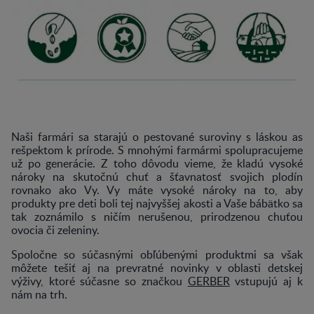
Naši farmári sa starajú o pestované suroviny s láskou as
rešpektom k prírode. S mnohými farmármi spolupracujeme
už po generácie. Z toho dôvodu vieme, že kladú vysoké
nároky na skutočnú chuť a šťavnatosť svojich plodín
rovnako ako Vy. Vy máte vysoké nároky na to, aby
produkty pre deti boli tej najvyššej akosti a Vaše bábätko sa
tak zoznámilo s ničím nerušenou, prirodzenou chuťou
ovocia či zeleniny.
Spoločne so súčasnými obľúbenými produktmi sa však
môžete tešiť aj na prevratné novinky v oblasti detskej
výživy, ktoré súčasne so značkou
GERBER
vstupujú aj k
nám na trh.