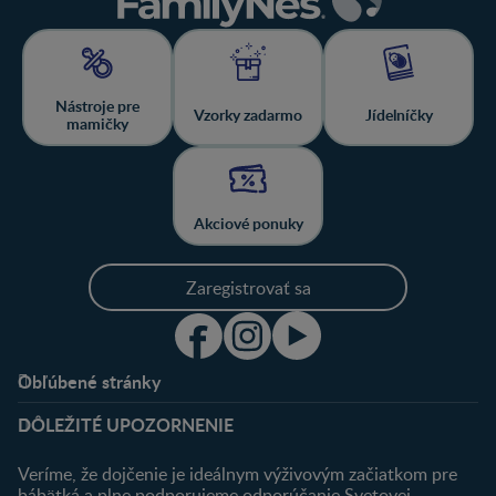
Nástroje pre
Vzorky zadarmo
Jídelníčky
mamičky
Akciové ponuky
Zaregistrovať sa
Obľúbené stránky
Podpora
Klub
DÔLEŽITÉ UPOZORNENIE
Výhody členstva
Môj účet
Veríme, že dojčenie je ideálnym výživovým začiatkom pre
Registrácia
bábätká a plne podporujeme odporúčanie Svetovej