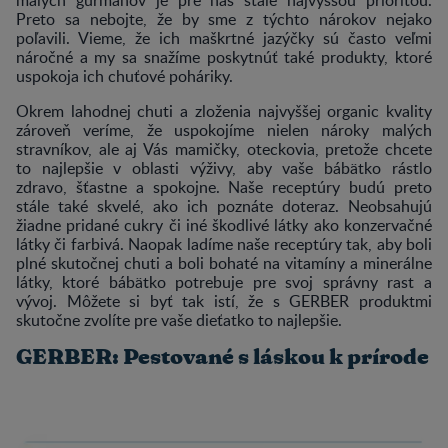
Preto sa nebojte, že by sme z týchto nárokov nejako
poľavili. Vieme, že ich maškrtné jazýčky sú často veľmi
náročné a my sa snažíme poskytnúť také produkty, ktoré
uspokoja ich chuťové poháriky.
Okrem lahodnej chuti a zloženia najvyššej organic kvality
zároveň veríme, že uspokojíme nielen nároky malých
stravníkov, ale aj Vás mamičky, oteckovia, pretože chcete
to najlepšie v oblasti výživy, aby vaše bábätko rástlo
zdravo, šťastne a spokojne. Naše receptúry budú preto
stále také skvelé, ako ich poznáte doteraz. Neobsahujú
žiadne pridané cukry či iné škodlivé látky ako konzervačné
látky či farbivá. Naopak ladíme naše receptúry tak, aby boli
plné skutočnej chuti a boli bohaté na vitamíny a minerálne
látky, ktoré bábätko potrebuje pre svoj správny rast a
vývoj. Môžete si byť tak istí, že s GERBER produktmi
skutočne zvolíte pre vaše dieťatko to najlepšie.
GERBER: Pestované s láskou k prírode