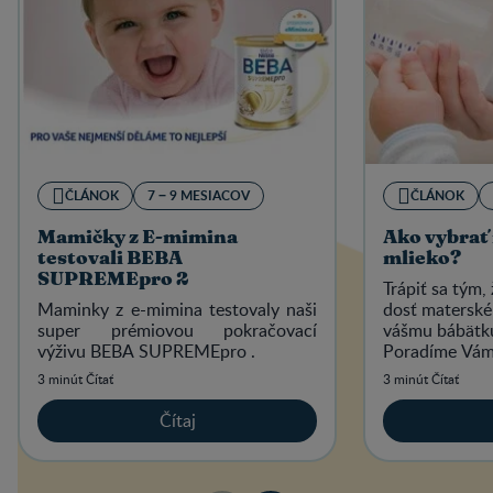
ČLÁNOK
7 − 9 MESIACOV
ČLÁNOK
Mamičky z E-mimina
Ako vybrať 
testovali BEBA
mlieko?
SUPREMEpro 2
Trápiť sa tým,
Maminky z e-mimina testovaly naši
dosť materské
super prémiovou pokračovací
vášmu bábätk
výživu BEBA SUPREMEpro .
Poradíme Vám,
mlieko.
3 minút Čítať
3 minút Čítať
Čítaj