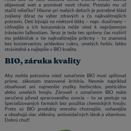
objavovať svet a poznávať nové chute. Prestalo mu už
stačiť mliečko? Hlavne pri malých deťoch je potrebné klásť
zvýšený dôraz na výber zdravých a čo najkvalitnejších
potravín. Deti bývajú na niektoré látky – napr. dusičnany –
citlivejšie a ich konzumácia môže viesť k nepríjemným
tráviacim ťažkostiam. Teraz je teda ten správny čas rozšíriť
mu jedálniček o tie najkvalitnejšie príkrmy – to znamená
bez konzervantov, prídavkov cukru, umelých farbív, ľahko
stráviteľné a najlepšie v BIO kvalite.
BIO, záruka kvality
Aby mohla potravina niesť označenie BIO musí splňovať
prísne, zákonom stanovené kritéria. Nesmie napríklad
obsahovať ani najmenšie zvyšky herbicídov, pesticídov
alebo umelých hnojív. Zároveň s označením BIO máte
zaručený pôvod spracovaného ovocia – to sa pestuje na
špecializovaných farmách bez použitia chemických hnojív.
Preto sú BIO produkty omnoho chutnejšie, voňavejšie
a obsahujú viac vlákniny, antioxidačných látok a vitamínov.
Dobrú chuť!