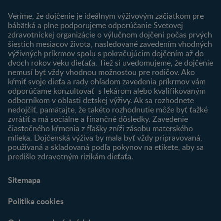
Môj účet
Veríme, že dojčenie je ideálnym výživovým začiatkom pre
Registrácia
bábätká a plne podporujeme odporúčanie Svetovej
zdravotníckej organizácie o výlučnom dojčení počas prvých
Newsletter
šiestich mesiacov života, nasledované zavedením vhodných
Prihlásenie
výživných príkrmov spolu s pokračujúcim dojčením až do
dvoch rokov veku dieťaťa. Tiež si uvedomujeme, že dojčenie
Produkty
nemusí byť vždy vhodnou možnosťou pre rodičov. Ako
Nájsť produkt
kŕmiť svoje dieťa a rady ohľadom zavedenia príkrmov vám
odporúčame konzultovať s lekárom alebo kvalifikovaným
odborníkom v oblasti detskej výživy. Ak sa rozhodnete
nedojčiť, pamätajte, že takéto rozhodnutie môže byť ťažké
zvrátiť a má sociálne a finančné dôsledky. Zavedenie
čiastočného kŕmenia z fľašky zníži zásobu materského
mlieka. Dojčenská výživa by mala byť vždy pripravovaná,
používaná a skladovaná podľa pokynov na etikete, aby sa
predišlo zdravotným rizikám dieťaťa.
Sitemapa
Politika cookies