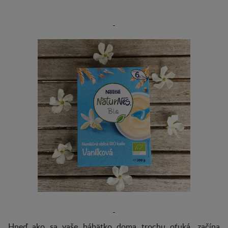
Hneď ako sa vaše bábätko doma trochu oťuká, začína