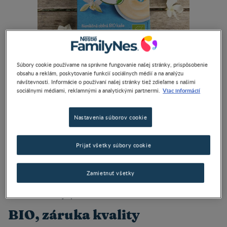
Súbory cookie používame na správne fungovanie našej stránky, prispôsobenie
obsahu a reklám, poskytovanie funkcií sociálnych médií a na analýzu
návštevnosti. Informácie o používaní našej stránky tiež zdieľame s našimi
Viac informácií
sociálnymi médiami, reklamnými a analytickými partnermi.
Hneď ako sa vaše bábätko doma trochu oťuká, začína
objavovať svet a poznávať nové chute. Prestalo mu už
Nastavenia súborov cookie
stačiť mliečko? Hlavne pri malých deťoch je potrebné klásť
zvýšený dôraz na výber zdravých a čo najkvalitnejších
potravín. Deti bývajú na niektoré látky – napr. dusičnany –
Prijať všetky súbory cookie
citlivejšie a ich konzumácia môže viesť k nepríjemným
tráviacim ťažkostiam. Teraz je teda ten správny čas rozšíriť
Zamietnuť všetky
mu jedálniček o tie najkvalitnejšie príkrmy – to znamená
bez konzervantov, prídavkov cukru, umelých farbív, ľahko
stráviteľné a najlepšie v BIO kvalite.
BIO, záruka kvality