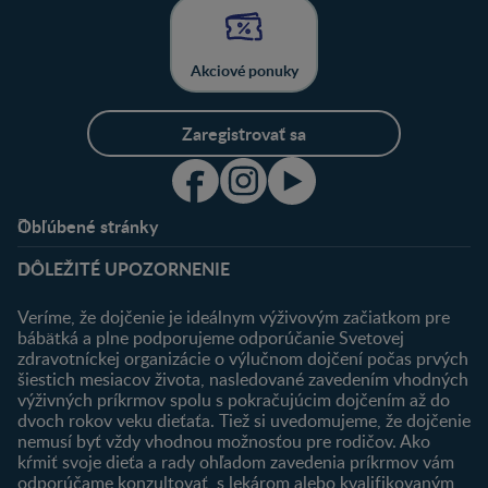
Akciové ponuky
Zaregistrovať sa
Obľúbené stránky
Podpora
Klub
DÔLEŽITÉ UPOZORNENIE
Výhody členstva
Môj účet
Veríme, že dojčenie je ideálnym výživovým začiatkom pre
Registrácia
bábätká a plne podporujeme odporúčanie Svetovej
zdravotníckej organizácie o výlučnom dojčení počas prvých
Newsletter
šiestich mesiacov života, nasledované zavedením vhodných
Prihlásenie
výživných príkrmov spolu s pokračujúcim dojčením až do
dvoch rokov veku dieťaťa. Tiež si uvedomujeme, že dojčenie
Produkty
nemusí byť vždy vhodnou možnosťou pre rodičov. Ako
Nájsť produkt
kŕmiť svoje dieťa a rady ohľadom zavedenia príkrmov vám
odporúčame konzultovať s lekárom alebo kvalifikovaným