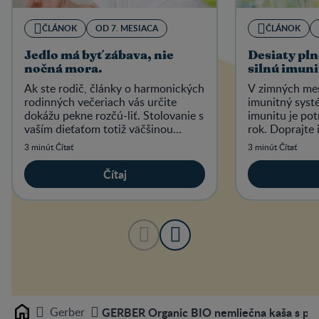
ČLÁNOK
OD 7. MESIACA
ČLÁNOK
Jedlo má byť zábava, nie
Desiaty pln
nočná mora.
silnú imuni
Ak ste rodič, články o harmonických
V zimných me
rodinných večeriach vás určite
imunitný systé
dokážu pekne rozčú-liť. Stolovanie s
imunitu je po
vaším dieťaťom totiž väčšinou
rok. Doprajte 
sprevádza krik, hádky a hnev.
dostatok vita
3 minút Čítať
3 minút Čítať
ako na to.
Čítaj
Gerber
GERBER Organic BIO nemliečna kaša s príc
Home