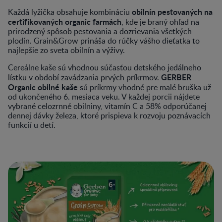
obilnín pestovaných na
Každá lyžička obsahuje kombináciu
certifikovaných organic farmách
, kde je braný ohľad na
prirodzený spôsob pestovania a dozrievania všetkých
plodín. Grain&Grow prináša do rúčky vášho dieťatka to
najlepšie zo sveta obilnín a výživy.​
Cereálne kaše sú vhodnou súčasťou detského jedálneho
GERBER
lístku v období zavádzania prvých príkrmov.
Organic obilné kaše
sú príkrmy vhodné pre malé bruška už
od ukončeného 6. mesiaca veku. V každej porcii nájdete
vybrané celozrnné obilniny, vitamín C a 58% odporúčanej
dennej dávky železa, ktoré prispieva k rozvoju poznávacích
funkcií u detí.​