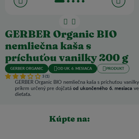
GERBER Organic BIO
nemliečna kaša s
príchuťou vanilky 200 g
GERBER ORGANIC
OD UK. 6. MESIACA
PRODUKT
3 (1)
GERBER Organic BIO nemliečna kaša s príchuťou vanilky
od ukončeného 6. mesiaca
príkrm určený pre dojčatá
ve
dieťaťa.
Kúpte na: