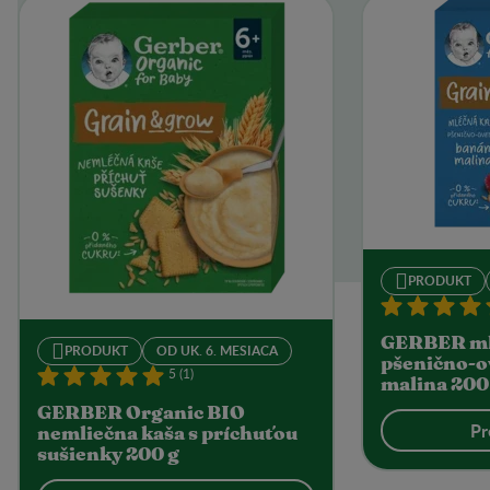
PRODUKT
GERBER ml
PRODUKT
OD UK. 6. MESIACA
pšenično-o
5 (1)
malina 200
GERBER Organic BIO
Pr
nemliečna kaša s príchuťou
sušienky 200 g