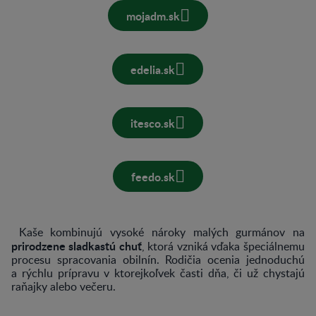
mojadm.sk
edelia.sk
itesco.sk
feedo.sk
Kaše kombinujú vysoké nároky malých gurmánov na
prirodzene sladkastú chuť
, ktorá vzniká vďaka špeciálnemu
procesu spracovania obilnín. Rodičia ocenia jednoduchú
a rýchlu prípravu v ktorejkoľvek časti dňa, či už chystajú
raňajky alebo večeru.​