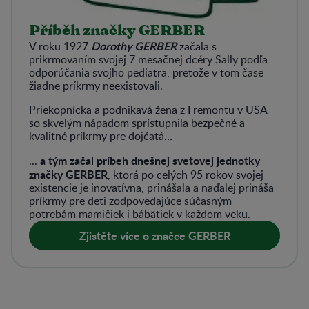
Příběh značky GERBER
Dorothy GERBER
V roku 1927
začala s
prikrmovaním svojej 7 mesačnej dcéry Sally podľa
odporúčania svojho pediatra, pretože v tom čase
žiadne príkrmy neexistovali.
Priekopnícka a podnikavá žena z Fremontu v USA
so skvelým nápadom sprístupnila bezpečné a
kvalitné príkrmy pre dojčatá…
a tým začal príbeh dnešnej svetovej jednotky
...
značky GERBER
, ktorá po celých 95 rokov svojej
existencie je inovatívna, prinášala a naďalej prináša
príkrmy pre deti zodpovedajúce súčasným
potrebám mamičiek i bábätiek v každom veku.
Zjistěte více o značce GERBER