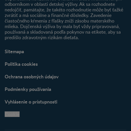
odborníkom v oblasti detskej výživy. Ak sa rozhodnete
nedojčiť, pamätajte, že takéto rozhodnutie môže byť ťažké
zvrátiť a má sociálne a finančné dôsledky. Zavedenie
čiastočného kŕmenia z fľašky zníži zásobu materského
mlieka. Dojčenská výživa by mala byť vždy pripravovaná,
používaná a skladovaná podľa pokynov na etikete, aby sa
predišlo zdravotným rizikám dieťaťa.
Sitemapa
Politika cookies
Ochrana osobných údajov
Podmienky používania
Vyhlásenie o prístupnosti
Cookie