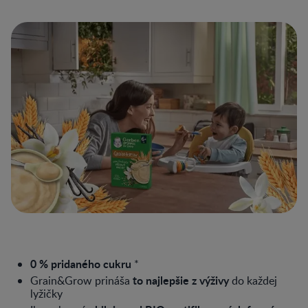
0 % pridaného cukru
*​
to najlepšie z výživy
Grain&Grow prináša
do každej
lyžičky​