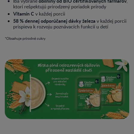
obilniny od BIO certifikovaných farmárov
Iba vybrané
,
ktorí rešpektujú prirodzený poriadok prírody​
Vitamín C
v každej porcii​
58 % dennej odporúčanej dávky železa
v každej porcii
prispieva k rozvoju poznávacích funkcií u detí​
*Obsahuje prírodné cukry