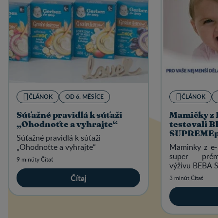
ČLÁNOK
OD 6. MĚSÍCE
ČLÁNOK
Súťažné pravidlá k súťaži
Mamičky z
„Ohodnoťte a vyhrajte“
testovali 
SUPREMEp
Súťažné pravidlá k súťaži
„Ohodnoťte a vyhrajte“
Maminky z e-
super prém
9 minúty Čítať
výživu BEBA 
Čítaj
3 minút Čítať