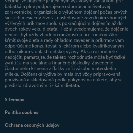
Veríme, že dojčenie je ideálnym výživovým začiatkom pre
Registrácia
bábätká a plne podporujeme odporúčanie Svetovej
zdravotníckej organizácie o výlučnom dojčení počas prvých
Newsletter
šiestich mesiacov života, nasledované zavedením vhodných
Prihlásenie
výživných príkrmov spolu s pokračujúcim dojčením až do
dvoch rokov veku dieťaťa. Tiež si uvedomujeme, že dojčenie
Produkty
nemusí byť vždy vhodnou možnosťou pre rodičov. Ako
Nájsť produkt
kŕmiť svoje dieťa a rady ohľadom zavedenia príkrmov vám
odporúčame konzultovať s lekárom alebo kvalifikovaným
odborníkom v oblasti detskej výživy. Ak sa rozhodnete
nedojčiť, pamätajte, že takéto rozhodnutie môže byť ťažké
zvrátiť a má sociálne a finančné dôsledky. Zavedenie
čiastočného kŕmenia z fľašky zníži zásobu materského
mlieka. Dojčenská výživa by mala byť vždy pripravovaná,
používaná a skladovaná podľa pokynov na etikete, aby sa
predišlo zdravotným rizikám dieťaťa.
Sitemapa
Politika cookies
Ochrana osobných údajov