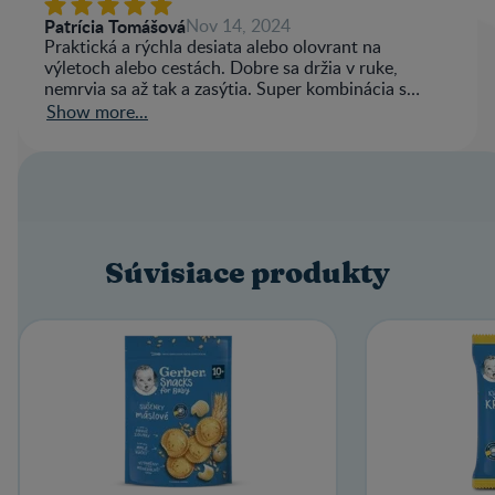
Patrícia Tomášová
Nov 14, 2024
Praktická a rýchla desiata alebo olovrant na
výletoch alebo cestách. Dobre sa držia v ruke,
nemrvia sa až tak a zasýtia. Super kombinácia s
detskou výživou alebo kapsičkou.
Show more...
Súvisiace produkty