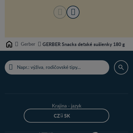
Gerber
GERBER Snacks detské sušienky 180 g
Home
Krajina - jazyk
CZ - SK