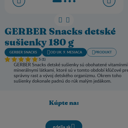
GERBER Snacks detské
sušienky 180 g
GERBER SNACKS
OD UK. 9. MESIACA
PRODUKT
5 (1)
GERBER Snacks detské sušienky sú obohatené vitamínmi
minerálnymi látkami, ktoré sú v tomto období kľúčové pr
správny rast a vývoj detského organizmu. Okrem toho
sušienky dokonale padnú do rúk malým jedákom.
Kúpte na:
edelia.sk