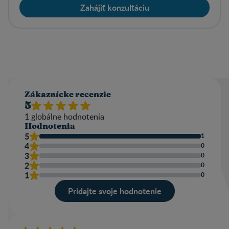
Zahájiť konzultáciu
Zákaznícke recenzie
5
1
globálne hodnotenia
Hodnotenia
5
1
4
0
3
0
2
0
1
0
Pridajte svoje hodnotenie