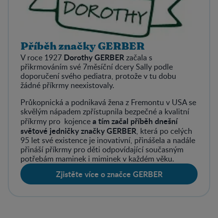
Příběh značky GERBER
Dorothy GERBER
V roce 1927
začala s
přikrmováním své 7měsíční dcery Sally podle
doporučení svého pediatra, protože v tu dobu
žádné příkrmy neexistovaly.
Průkopnická a podnikavá žena z Fremontu v USA se
skvělým nápadem zpřístupnila bezpečné a kvalitní
a tím začal příběh dnešní
příkrmy pro kojence
světové jedničky značky GERBER
, která po celých
95 let své existence je inovativní, přinášela a nadále
přináší příkrmy pro děti odpovídající současným
potřebám maminek i miminek v každém věku.
Zjistěte více o značce GERBER