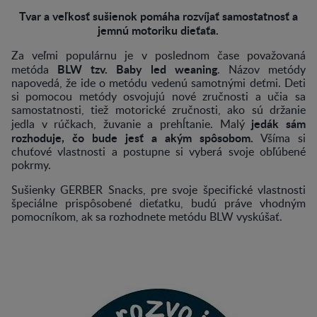
Tvar a veľkosť sušienok pomáha rozvíjať samostatnosť a
jemnú motoriku dieťaťa.
Za veľmi populárnu je v poslednom čase považovaná
BLW tzv. Baby led weaning
metóda
. Názov metódy
napovedá, že ide o metódu vedenú samotnými deťmi. Deti
si pomocou metódy osvojujú nové zručnosti a učia sa
samostatnosti, tiež motorické zručnosti, ako sú držanie
jedák sám
jedla v rúčkach, žuvanie a prehĺtanie. Malý
rozhoduje, čo bude jesť a akým spôsobom.
Všíma si
chuťové vlastnosti a postupne si vyberá svoje obľúbené
pokrmy.
Sušienky GERBER Snacks, pre svoje špecifické vlastnosti
špeciálne prispôsobené dieťatku, budú práve vhodným
pomocníkom, ak sa rozhodnete metódu BLW vyskúšať.