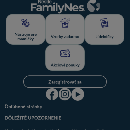
Nástroje pre
Vzorky zadarmo
Jídelníčky
mamičky
Akciové ponuky
Zaregistrovať sa
Obľúbené stránky
Podpora
Klub
DÔLEŽITÉ UPOZORNENIE
Výhody členstva
Môj účet