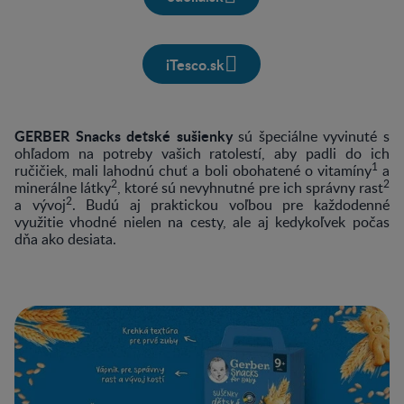
iTesco.sk
GERBER Snacks detské sušienky
sú špeciálne vyvinuté s
ohľadom na potreby vašich ratolestí, aby padli do ich
1
ručičiek, mali lahodnú chuť a boli obohatené o vitamíny
a
2
2
minerálne látky
, ktoré sú nevyhnutné pre ich správny rast
2
a vývoj
. Budú aj praktickou voľbou pre každodenné
využitie vhodné nielen na cesty, ale aj kedykoľvek počas
dňa ako desiata.