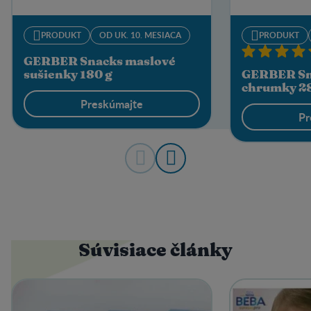
PRODUKT
OD UK. 10. MESIACA
PRODUKT
GERBER Snacks maslové
sušienky 180 g
GERBER Sn
chrumky 28
Preskúmajte
Pr
Súvisiace články