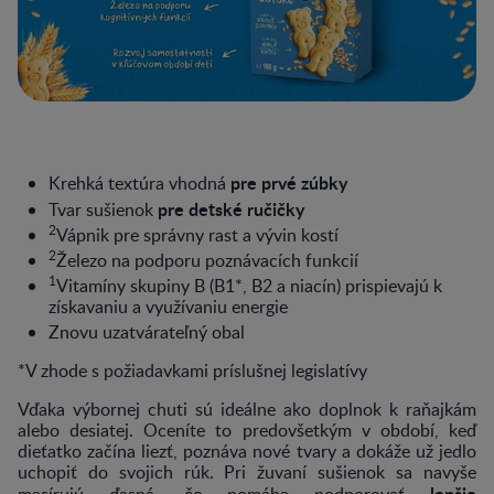
pre prvé zúbky
Krehká textúra vhodná
pre detské ručičky
Tvar sušienok
2
Vápnik pre správny rast a vývin kostí
2
Železo na podporu poznávacích funkcií
1
Vitamíny skupiny B (B1*, B2 a niacín) prispievajú k
získavaniu a využívaniu energie
Znovu uzatvárateľný obal
*V zhode s požiadavkami príslušnej legislatívy
Vďaka výbornej chuti sú ideálne ako doplnok k raňajkám
alebo desiatej. Oceníte to predovšetkým v období, keď
dieťatko začína liezť, poznáva nové tvary a dokáže už jedlo
uchopiť do svojich rúk. Pri žuvaní sušienok sa navyše
lepšie
masírujú ďasná, čo pomáha podporovať