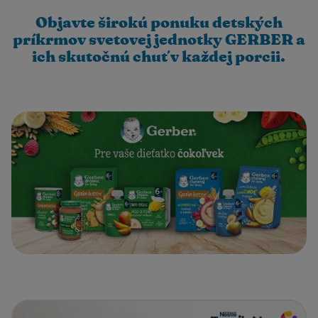
Objavte širokú ponuku detských
príkrmov svetovej jednotky GERBER a
ich skutočnú chuť v každej porcii.