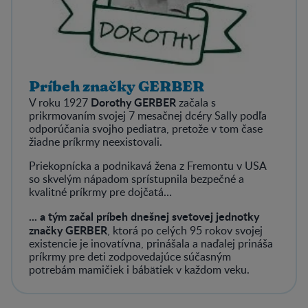
Príbeh značky GERBER
Dorothy GERBER
V roku 1927
začala s
prikrmovaním svojej 7 mesačnej dcéry Sally podľa
odporúčania svojho pediatra, pretože v tom čase
žiadne príkrmy neexistovali.
Priekopnícka a podnikavá žena z Fremontu v USA
so skvelým nápadom sprístupnila bezpečné a
kvalitné príkrmy pre dojčatá…
... a tým začal príbeh dnešnej svetovej jednotky
značky GERBER
, ktorá po celých 95 rokov svojej
existencie je inovatívna, prinášala a naďalej prináša
príkrmy pre deti zodpovedajúce súčasným
potrebám mamičiek i bábätiek v každom veku.