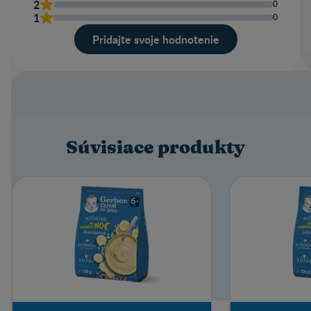
2
0
1
0
Pridajte svoje hodnotenie
Súvisiace produkty