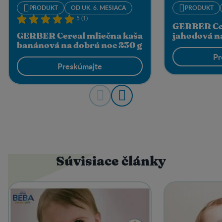
PRODUKT
OD UK. 6. MESIACA
PRODUKT
5 (1)
GERBER Cer
GERBER Cereal mliečna kaša
jahodová n
banánová na dobrú noc 230 g
Pr
Preskúmajte
Súvisiace články