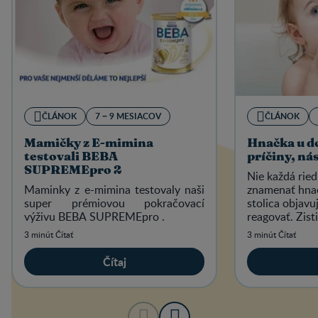
ČLÁNOK
7 − 9 MESIACOV
ČLÁNOK
Mamičky z E-mimina
Hnačka u do
testovali BEBA
príčiny, ná
SUPREMEpro 2
Nie každá ried
Maminky z e-mimina testovaly naši
znamenať hnač
super prémiovou pokračovací
stolica objavuj
výživu BEBA SUPREMEpro .
reagovať. Zist
hnačku u dojčia
3 minút Čítať
3 minút Čítať
Čítaj