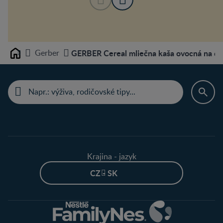
Gerber
GERBER Cereal mliečna kaša ovocná na do
Home
Krajina - jazyk
CZ - SK