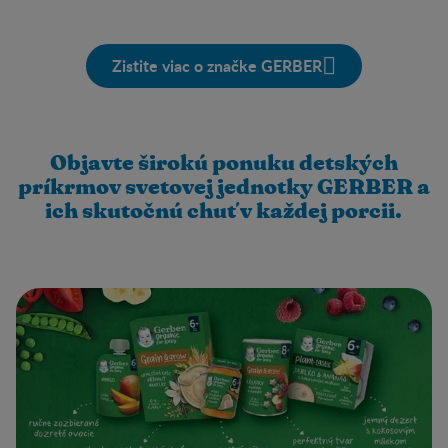
Zistite viac o značke GERBER
Objavte širokú ponuku detských
príkrmov svetovej jednotky GERBER a
ich skutočnú chuť v každej porcii.