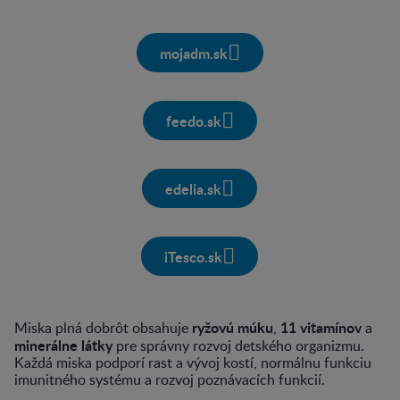
mojadm.sk
feedo.sk
edelia.sk
iTesco.sk
ryžovú múku
11 vitamínov
Miska plná dobrôt obsahuje
,
a
minerálne látky
pre správny rozvoj detského organizmu.
Každá miska podporí rast a vývoj kostí, normálnu funkciu
imunitného systému a rozvoj poznávacích funkcií.