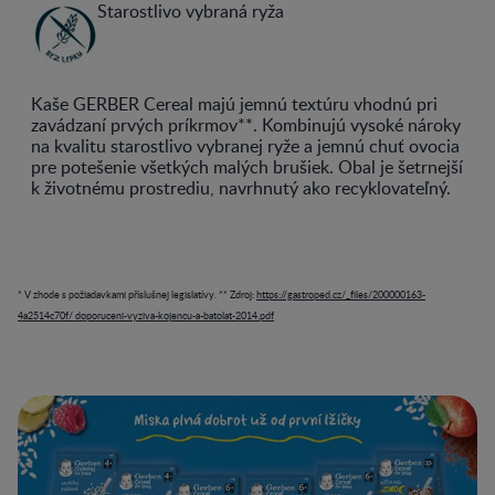
Starostlivo vybraná ryža
Kaše GERBER Cereal majú jemnú textúru vhodnú pri
zavádzaní prvých príkrmov**. Kombinujú vysoké nároky
na kvalitu starostlivo vybranej ryže a jemnú chuť ovocia
pre potešenie všetkých malých brušiek. Obal je šetrnejší
k životnému prostrediu, navrhnutý ako recyklovateľný.
* V zhode s požiadavkami příslušnej legislatívy. ** Zdroj:
https://gastroped.cz/_files/200000163-
4a2514c70f/ doporuceni-vyziva-kojencu-a-batolat-2014.pdf