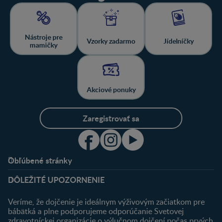
Nástroje pre
Vzorky zadarmo
Jídelníčky
mamičky
Akciové ponuky
Zaregistrovať sa
Obľúbené stránky
Podpora
Klub
DÔLEŽITÉ UPOZORNENIE
Výhody členstva
Môj účet
Veríme, že dojčenie je ideálnym výživovým začiatkom pre
Registrácia
bábätká a plne podporujeme odporúčanie Svetovej
zdravotníckej organizácie o výlučnom dojčení počas prvých