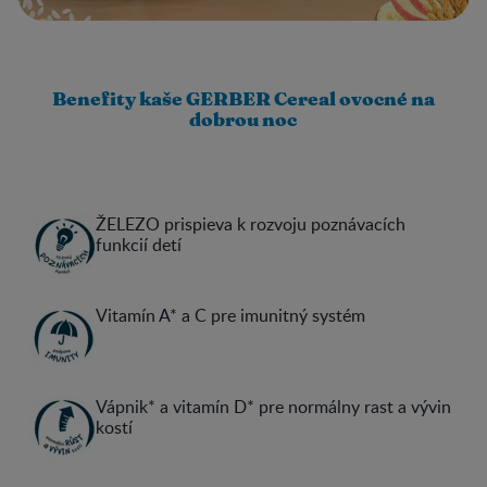
Benefity kaše GERBER Cereal ovocné na
dobrou noc
ŽELEZO prispieva k rozvoju poznávacích
funkcií detí
Vitamín A* a C pre imunitný systém
Vápnik* a vitamín D* pre normálny rast a vývin
kostí