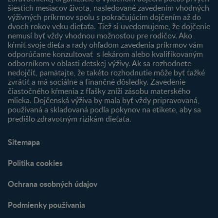
Newsletter
šiestich mesiacov života, nasledované zavedením vhodných
Prihlásenie
výživných príkrmov spolu s pokračujúcim dojčením až do
dvoch rokov veku dieťaťa. Tiež si uvedomujeme, že dojčenie
Produkty
nemusí byť vždy vhodnou možnosťou pre rodičov. Ako
Nájsť produkt
kŕmiť svoje dieťa a rady ohľadom zavedenia príkrmov vám
odporúčame konzultovať s lekárom alebo kvalifikovaným
odborníkom v oblasti detskej výživy. Ak sa rozhodnete
nedojčiť, pamätajte, že takéto rozhodnutie môže byť ťažké
zvrátiť a má sociálne a finančné dôsledky. Zavedenie
čiastočného kŕmenia z fľašky zníži zásobu materského
mlieka. Dojčenská výživa by mala byť vždy pripravovaná,
používaná a skladovaná podľa pokynov na etikete, aby sa
predišlo zdravotným rizikám dieťaťa.
Sitemapa
Politika cookies
Ochrana osobných údajov
Podmienky používania