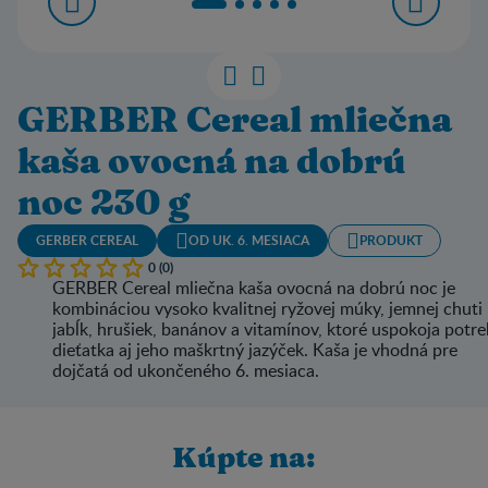
GERBER Cereal mliečna
kaša ovocná na dobrú
noc 230 g
GERBER CEREAL
OD UK. 6. MESIACA
PRODUKT
0 (0)
GERBER Cereal mliečna kaša ovocná na dobrú noc je
kombináciou vysoko kvalitnej ryžovej múky, jemnej chuti
jabĺk, hrušiek, banánov a vitamínov, ktoré uspokoja potr
dieťatka aj jeho maškrtný jazýček. Kaša je vhodná pre
dojčatá od ukončeného 6. mesiaca.
Kúpte na: