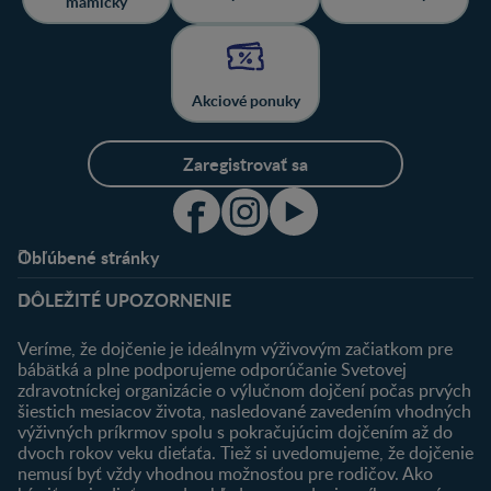
mamičky
Akciové ponuky
Zaregistrovať sa
Obľúbené stránky
Podpora
Klub
DÔLEŽITÉ UPOZORNENIE
Výhody členstva
Môj účet
Veríme, že dojčenie je ideálnym výživovým začiatkom pre
Registrácia
bábätká a plne podporujeme odporúčanie Svetovej
zdravotníckej organizácie o výlučnom dojčení počas prvých
Newsletter
šiestich mesiacov života, nasledované zavedením vhodných
Prihlásenie
výživných príkrmov spolu s pokračujúcim dojčením až do
dvoch rokov veku dieťaťa. Tiež si uvedomujeme, že dojčenie
Produkty
nemusí byť vždy vhodnou možnosťou pre rodičov. Ako