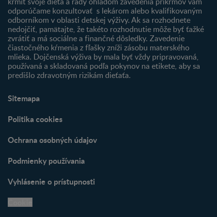
Nájsť produkt
kŕmiť svoje dieťa a rady ohľadom zavedenia príkrmov vám
odporúčame konzultovať s lekárom alebo kvalifikovaným
odborníkom v oblasti detskej výživy. Ak sa rozhodnete
nedojčiť, pamätajte, že takéto rozhodnutie môže byť ťažké
zvrátiť a má sociálne a finančné dôsledky. Zavedenie
čiastočného kŕmenia z fľašky zníži zásobu materského
mlieka. Dojčenská výživa by mala byť vždy pripravovaná,
používaná a skladovaná podľa pokynov na etikete, aby sa
predišlo zdravotným rizikám dieťaťa.
Sitemapa
Politika cookies
Ochrana osobných údajov
Podmienky používania
Vyhlásenie o prístupnosti
Cookie