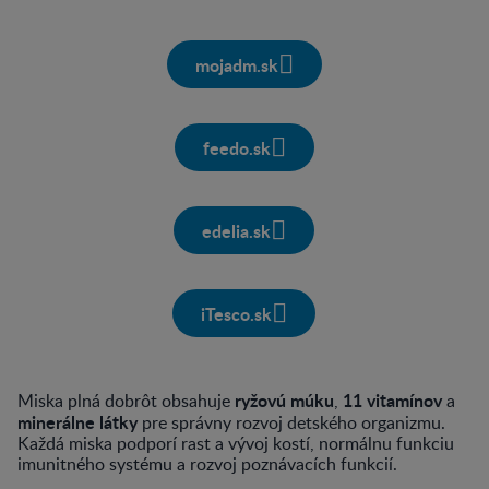
mojadm.sk
feedo.sk
edelia.sk
iTesco.sk
ryžovú múku
11 vitamínov
Miska plná dobrôt obsahuje
,
a
minerálne látky
pre správny rozvoj detského organizmu.
Každá miska podporí rast a vývoj kostí, normálnu funkciu
imunitného systému a rozvoj poznávacích funkcií.