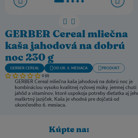
GERBER Cereal mliečna
kaša jahodová na dobrú
noc 230 g
GERBER CEREAL
OD UK. 6. MESIACA
PRODUKT
0 (0)
GERBER Cereal mliečna kaša jahodová na dobrú noc je
kombináciou vysoko kvalitnej ryžovej múky, jemnej chuti
jahôd a vitamínov, ktoré uspokoja potreby dieťatka aj jeh
maškrtný jazýček. Kaša je vhodná pre dojčatá od
ukončeného 6. mesiaca.
Kúpte na: