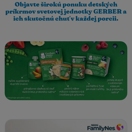
Objavte širokú ponuku detských
príkrmov svetovej jednotky GERBER a
ich skutočnú chuť v každej porcii.