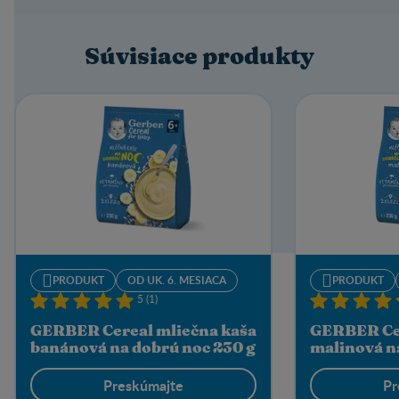
Súvisiace produkty
PRODUKT
OD UK. 6. MESIACA
PRODUKT
5 (1)
GERBER Cereal mliečna kaša
GERBER Cer
banánová na dobrú noc 230 g
malinová n
Preskúmajte
Pr