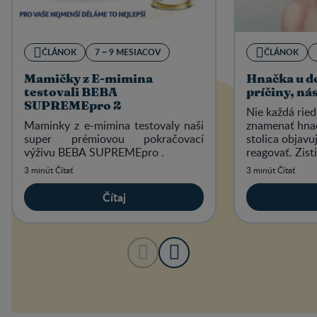
ČLÁNOK
7 − 9 MESIACOV
ČLÁNOK
Mamičky z E-mimina
Hnačka u do
testovali BEBA
príčiny, ná
SUPREMEpro 2
Nie každá ried
Maminky z e-mimina testovaly naši
znamenať hnač
super prémiovou pokračovací
stolica objavuj
výživu BEBA SUPREMEpro .
reagovať. Zist
hnačku u dojčia
3 minút Čítať
3 minút Čítať
Čítaj