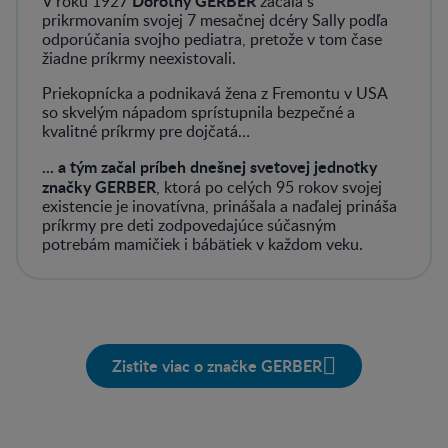
Dorothy GERBER
V roku 1927
začala s
prikrmovaním svojej 7 mesačnej dcéry Sally podľa
odporúčania svojho pediatra, pretože v tom čase
žiadne príkrmy neexistovali.
Priekopnícka a podnikavá žena z Fremontu v USA
so skvelým nápadom sprístupnila bezpečné a
kvalitné príkrmy pre dojčatá…
... a tým začal príbeh dnešnej svetovej jednotky
značky GERBER
, ktorá po celých 95 rokov svojej
existencie je inovatívna, prinášala a naďalej prináša
príkrmy pre deti zodpovedajúce súčasným
potrebám mamičiek i bábätiek v každom veku.
Zistite viac o značke GERBER