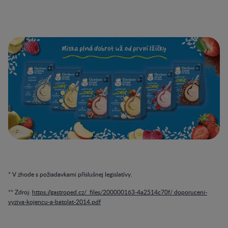
* V zhode s požiadavkami příslušnej legislatívy.
** Zdroj:
https://gastroped.cz/_files/200000163-4a2514c70f/ doporuceni-
vyziva-kojencu-a-batolat-2014.pdf