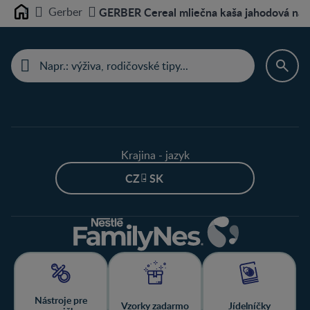
Gerber
GERBER Cereal mliečna kaša jahodová na 
Home
Krajina - jazyk
CZ - SK
Nástroje pre
Vzorky zadarmo
Jídelníčky