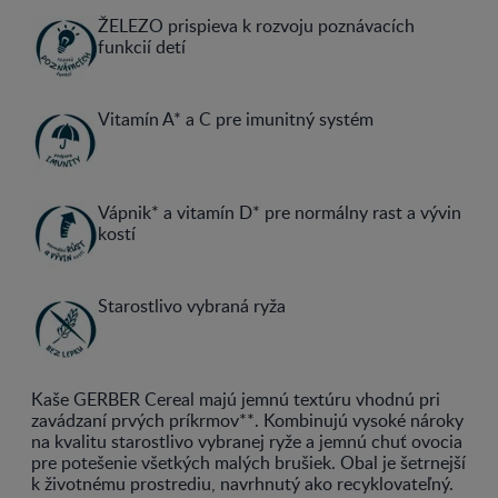
ŽELEZO prispieva k rozvoju poznávacích
funkcií detí
Vitamín A* a C pre imunitný systém
Vápnik* a vitamín D* pre normálny rast a vývin
kostí
Starostlivo vybraná ryža
Kaše GERBER Cereal majú jemnú textúru vhodnú pri
zavádzaní prvých príkrmov**. Kombinujú vysoké nároky
na kvalitu starostlivo vybranej ryže a jemnú chuť ovocia
pre potešenie všetkých malých brušiek. Obal je šetrnejší
k životnému prostrediu, navrhnutý ako recyklovateľný.