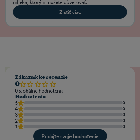
mlieka, ktorým môžete dôverovať.
Zistiť viac
Zákaznícke recenzie
0
0
globálne hodnotenia
Hodnotenia
5
0
4
0
3
0
2
0
1
0
Pridajte svoje hodnotenie