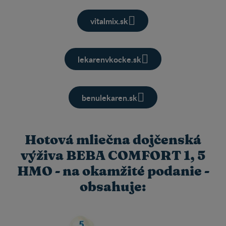
vitalmix.sk
lekarenvkocke.sk
benulekaren.sk
Hotová mliečna dojčenská
výživa BEBA COMFORT 1, 5
HMO - na okamžité podanie -
obsahuje: