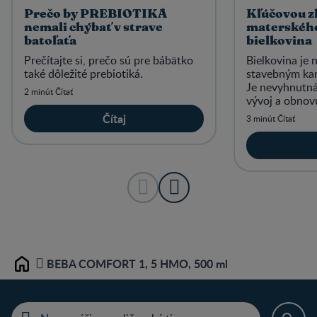
Prečo by PREBIOTIKÁ
Kľúčovou z
nemali chýbať v strave
materského
batoľaťa
bielkovina
Prečítajte si, prečo sú pre bábätko
Bielkovina je 
také dôležité prebiotiká.
stavebným kam
Je nevyhnutná
2 minút Čítať
vývoj a obnov
Preskúmajte sp
Čítaj
3 minút Čítať
mat.
BEBA COMFORT 1, 5 HMO, 500 ml
Home