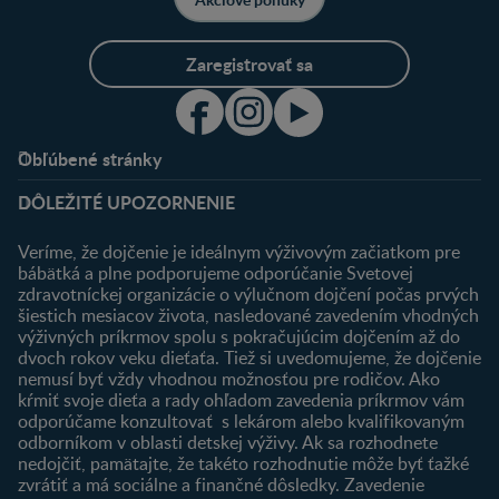
Zaregistrovať sa
Obľúbené stránky
Podpora
Klub
DÔLEŽITÉ UPOZORNENIE
Výhody členstva
Môj účet
Veríme, že dojčenie je ideálnym výživovým začiatkom pre
Registrácia
bábätká a plne podporujeme odporúčanie Svetovej
zdravotníckej organizácie o výlučnom dojčení počas prvých
Newsletter
šiestich mesiacov života, nasledované zavedením vhodných
Prihlásenie
výživných príkrmov spolu s pokračujúcim dojčením až do
dvoch rokov veku dieťaťa. Tiež si uvedomujeme, že dojčenie
Produkty
nemusí byť vždy vhodnou možnosťou pre rodičov. Ako
Nájsť produkt
kŕmiť svoje dieťa a rady ohľadom zavedenia príkrmov vám
odporúčame konzultovať s lekárom alebo kvalifikovaným
odborníkom v oblasti detskej výživy. Ak sa rozhodnete
nedojčiť, pamätajte, že takéto rozhodnutie môže byť ťažké
zvrátiť a má sociálne a finančné dôsledky. Zavedenie