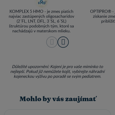
KOMPLEX 5 HMO - je zmes piatich
OPTIPRO® - j
najviac zastúpených oligosacharidov
získanie zme
(2´FL, LNT, DFL, 3´SL, 6´SL)
priblíž
štruktúrou podobných tým, ktoré sa
nachádzajú v materskom mlieku.
Důležité upozornění: Kojení je pro vaše miminko to
nejlepší. Pokud již nemůžete kojit, vybírejte náhradní
kojeneckou výživu po poradě se svým pediatrem.
Mohlo by vás zaujímať