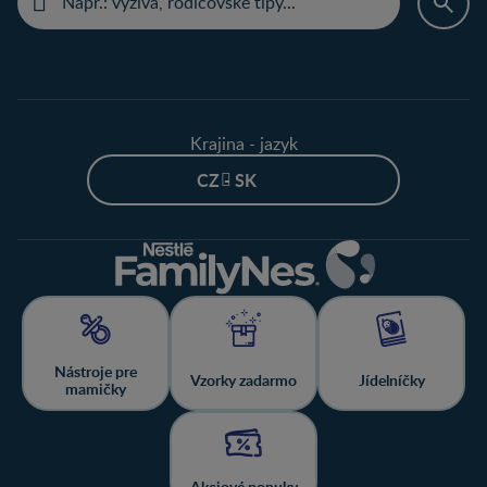
Krajina - jazyk
CZ - SK
Nástroje pre
Vzorky zadarmo
Jídelníčky
mamičky
Akciové ponuky