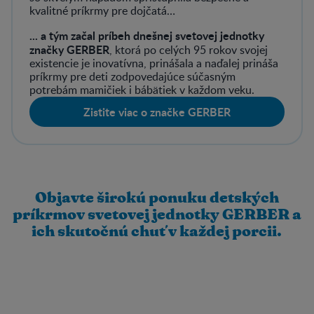
kvalitné príkrmy pre dojčatá…
... a tým začal príbeh dnešnej svetovej jednotky
značky GERBER
, ktorá po celých 95 rokov svojej
existencie je inovatívna, prinášala a naďalej prináša
príkrmy pre deti zodpovedajúce súčasným
potrebám mamičiek i bábätiek v každom veku.
Zistite viac o značke GERBER
Objavte širokú ponuku detských
príkrmov svetovej jednotky GERBER a
ich skutočnú chuť v každej porcii.