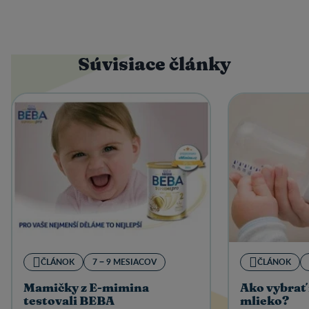
Súvisiace články
ČLÁNOK
7 − 9 MESIACOV
ČLÁNOK
Mamičky z E-mimina
Ako vybrať 
testovali BEBA
mlieko?