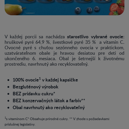
starostlivo vybrané ovocie
V každej porcii sa nachádza
:
hruškové pyré 64,9 %, švestkové pyré 35 % a vitamín C.
Ovocné pyré s chuťou sezónneho ovocia v praktickom,
uzatvárateľnom obale je hravou desiatou pre deti od
ukončeného 6. mesiaca. Obal je šetrnejší k životnému
prostrediu, navrhnutý ako recyklovateľný.
1
100% ovocie
v každej kapsičke
Bezgluténový výrobok
BEZ prídavku cukru*
BEZ konzervačných látok a farbív**
Obal navrhnutý ako recyklovateľný
1
s vitamínom C* Obsahuje prírodné cukry. ** V zhode s požiadavkami
príslušnej legislatívy.