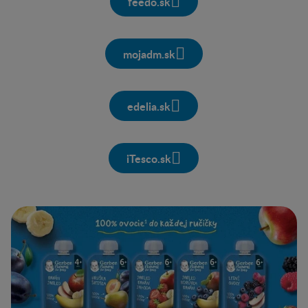
feedo.sk
mojadm.sk
edelia.sk
iTesco.sk