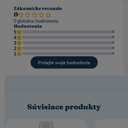
Zákaznícke recenzie
0
0
globálne hodnotenia
Hodnotenia
5
0
4
0
3
0
2
0
1
0
Pridajte svoje hodnotenie
Súvisiace produkty