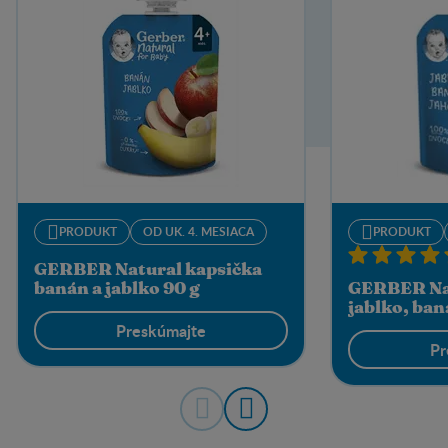
PRODUKT
OD UK. 4. MESIACA
PRODUKT
GERBER Natural kapsička
banán a jablko 90 g
GERBER Nat
jablko, ban
Preskúmajte
Pr