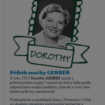
Příběh značky GERBER
Dorothy GERBER
V roku 1927
začala s
prikrmovaním svojej 7 mesačnej dcéry Sally podľa
odporúčania svojho pediatra, pretože v tom čase
žiadne príkrmy neexistovali.
Priekopnícka a podnikavá žena z Fremontu v USA
so skvelým nápadom sprístupnila bezpečné a