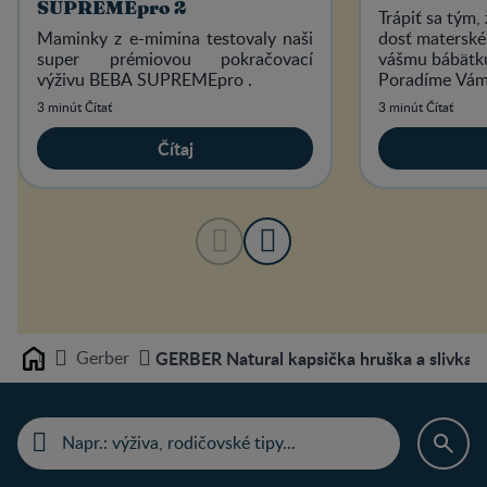
SUPREMEpro 2
Trápiť sa tým,
Maminky z e-mimina testovaly naši
dosť materské
super prémiovou pokračovací
vášmu bábätk
výživu BEBA SUPREMEpro .
Poradíme Vám,
mlieko.
3 minút Čítať
3 minút Čítať
Čítaj
Gerber
GERBER Natural kapsička hruška a slivka 9
Home