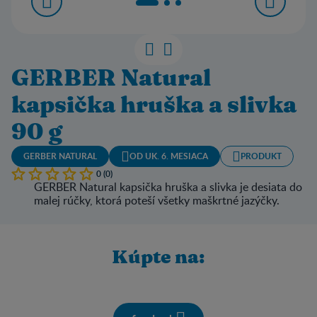
GERBER Natural
kapsička hruška a slivka
90 g
GERBER NATURAL
OD UK. 6. MESIACA
PRODUKT
0 (0)
GERBER Natural kapsička hruška a slivka je desiata do
malej rúčky, ktorá poteší všetky maškrtné jazýčky.
Kúpte na: