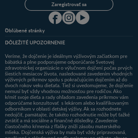
Zaregistrovať sa
Obľúbené stránky
Podpora
Klub
DÔLEŽITÉ UPOZORNENIE
Výhody členstva
Môj účet
Veríme, že dojčenie je ideálnym výživovým začiatkom pre
Registrácia
bábätká a plne podporujeme odporúčanie Svetovej
zdravotníckej organizácie o výlučnom dojčení počas prvých
Newsletter
šiestich mesiacov života, nasledované zavedením vhodných
Prihlásenie
výživných príkrmov spolu s pokračujúcim dojčením až do
dvoch rokov veku dieťaťa. Tiež si uvedomujeme, že dojčenie
Produkty
nemusí byť vždy vhodnou možnosťou pre rodičov. Ako
Nájsť produkt
kŕmiť svoje dieťa a rady ohľadom zavedenia príkrmov vám
odporúčame konzultovať s lekárom alebo kvalifikovaným
odborníkom v oblasti detskej výživy. Ak sa rozhodnete
nedojčiť, pamätajte, že takéto rozhodnutie môže byť ťažké
zvrátiť a má sociálne a finančné dôsledky. Zavedenie
čiastočného kŕmenia z fľašky zníži zásobu materského
mlieka. Dojčenská výživa by mala byť vždy pripravovaná,