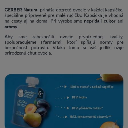
GERBER Natural
prináša dozreté ovocie v každej kapsičke,
špeciálne pripravené pre malé ručičky. Kapsička je vhodná
nepridali cukor
na cesty aj na doma. Pri výrobe sme
ani
arómy
.
Aby sme zabezpečili ovocie prvotriednej kvality,
spolupracujeme s farmármi, ktorí spĺňajú normy pre
bezpečnosť potravín. Vďaka tomu si váš jedlík užije
prirodzenú chuť ovocia.