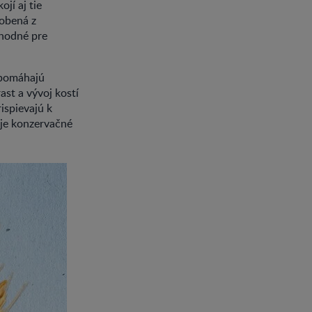
jí aj tie
robená z
vhodné pre
apomáhajú
st a vývoj kostí
ispievajú k
uje konzervačné