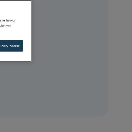
nie funkcií
ociálnymi
súbory cookie