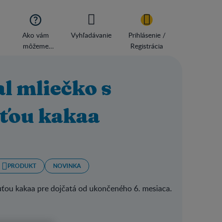

Ako vám
Vyhľadávanie
Prihlásenie /
môžeme
Registrácia
pomôcť
 mliečko s
uťou kakaa
PRODUKT
NOVINKA
uťou kakaa pre dojčatá od ukončeného 6. mesiaca.