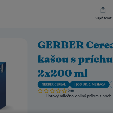

Kúpiť teraz
GERBER Cereal
kašou s prích
2x200 ml
GERBER CEREAL
OD UK. 6. MESIACA
0 (0)
Hotový mliečno-obilný príkrm s prích