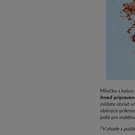
Mliečko s kašou 
ihneď pripraven
môžete ohriať vo
obilných príkrm
jedlá pre malého
1
V zhode s požiad