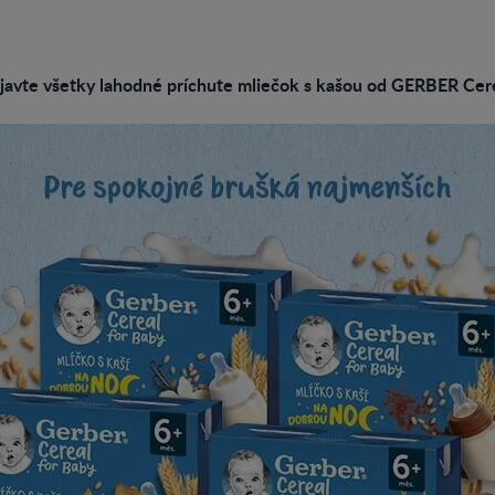
javte všetky lahodné príchute mliečok s kašou od GERBER Cere