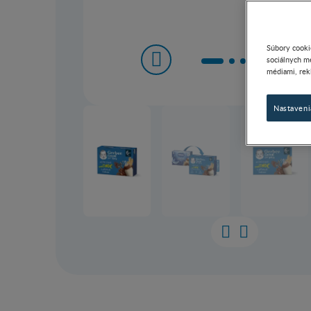
Súbory cooki
sociálnych mé
médiami, rek
Nastaveni