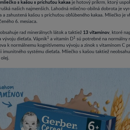
liečko s kašou s príchuťou kakaa
je hotový príkrm, ktorý uspoko
rušká našich najmenších. Lahodná mliečno-obilná dobrota je vy
ka a zahustená kašou s príchuťou obľúbeného kakaa. Mliečko je 
čeného 6. mesiaca.
13 vitamínov
obsahuje rad minerálnych látok a taktiež
, ktoré n
1
1
 vývoju dieťaťa. Vápnik
a vitamín D
sú potrebné na normálny ra
pieva k normálnemu kognitívnemu vývoju a zinok s vitamínom C pr
ii imunitného systému dieťaťa. Mliečko s kašou taktiež neobsah
olej.