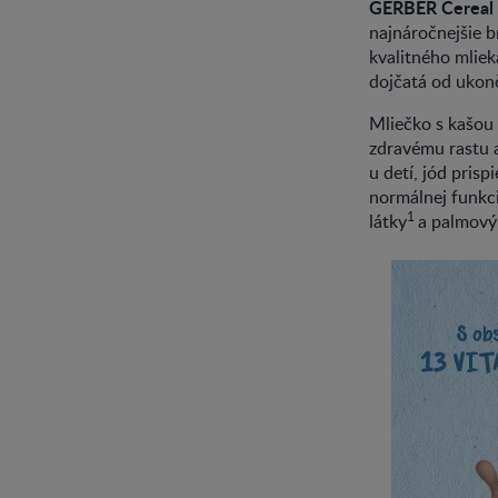
GERBER Cereal m
najnáročnejšie b
kvalitného mlie
dojčatá od ukon
Mliečko s kašou 
zdravému rastu a
u detí, jód pris
normálnej funkc
1
látky
a palmový 