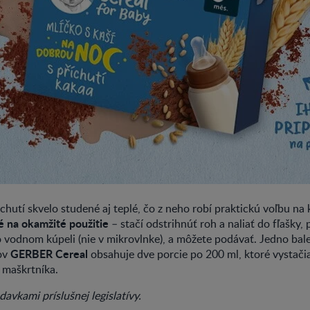
chutí skvelo studené aj teplé, čo z neho robí praktickú voľbu na 
é na okamžité použitie
– stačí odstrihnúť roh a naliať do fľašky,
 vodnom kúpeli (nie v mikrovlnke), a môžete podávať. Jedno bal
GERBER Cereal
ov
obsahuje dve porcie po 200 ml, ktoré vystači
 maškrtníka.
avkami príslušnej legislatívy.