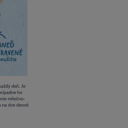
každý deň. Je
 prípadne ho
enie mliečno-
a na dve denné